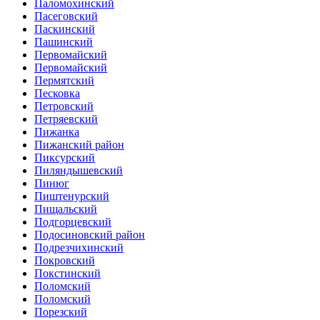
Паломохинский
Пасеговский
Паскинский
Пашинский
Первомайский
Первомайский
Пермятский
Песковка
Петровский
Петряевский
Пижанка
Пижанский район
Пиксурский
Пиляндышевский
Пинюг
Пиштенурский
Пищальский
Подгорцевский
Подосиновский район
Подрезчихинский
Покровский
Покстинский
Поломский
Поломский
Порезский