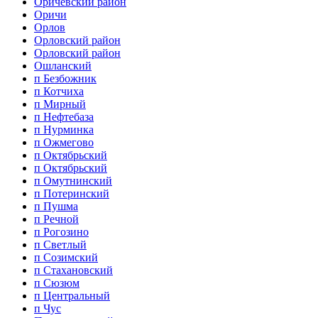
Оричевский район
Оричи
Орлов
Орловский район
Орловский район
Ошланский
п Безбожник
п Котчиха
п Мирный
п Нефтебаза
п Нурминка
п Ожмегово
п Октябрьский
п Октябрьский
п Омутнинский
п Потеринский
п Пушма
п Речной
п Рогозино
п Светлый
п Созимский
п Стахановский
п Сюзюм
п Центральный
п Чус