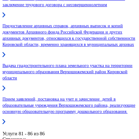
заключение трудового договора с несовершеннолетним
Предоставление архивных справок, архивных выписок и копий
документов Архивного фонда Российской Федерации и других
архивных документов, относящихся к государственной собственности
Кировской области, временно хранящихся в муниципальных архивах
Выдача градостроительного плана земельного участка на территории
муниципального образования Верхошижемский район Кировской
области
Прием заявлений, постановка на учет и зачисление детей в
образовательные учреждения Верхошижемского района, реализующие
основную образовательную программу дошкольного образования.
Услуги 81 - 86 из 86