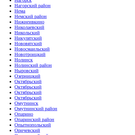
Нагорск
Нагорский район
Нема
Немский район
Нижнеивкино
Николаевский
Никольский
Никулятский
Нововятский
Новосмаильский
Новотроицкий
Нолинск
Нолинский район
Ныровский
Озерницкий
Октябрьский
Октябрьский
Октябрьский
Октябрьский
Омутнинск
Омутнинский район
Опарино
Опаринский район
Опытнопольский
Оричевский