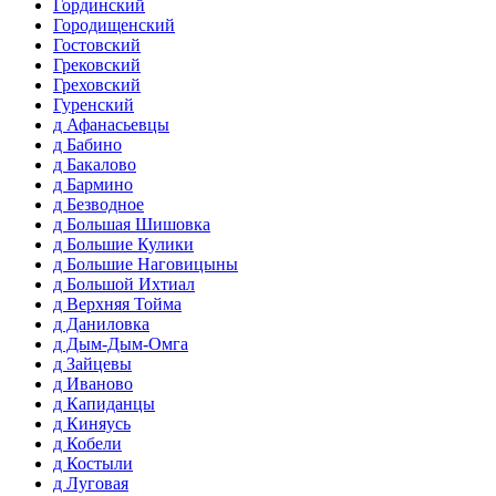
Гординский
Городищенский
Гостовский
Грековский
Греховский
Гуренский
д Афанасьевцы
д Бабино
д Бакалово
д Бармино
д Безводное
д Большая Шишовка
д Большие Кулики
д Большие Наговицыны
д Большой Ихтиал
д Верхняя Тойма
д Даниловка
д Дым-Дым-Омга
д Зайцевы
д Иваново
д Капиданцы
д Киняусь
д Кобели
д Костыли
д Луговая