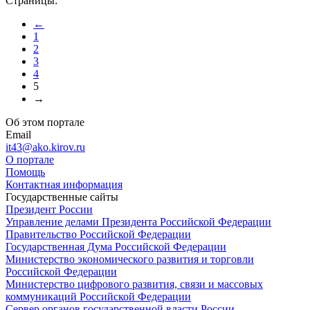
Страницы:
←
1
2
3
4
5
→
Об этом портале
Email
it43@ako.kirov.ru
О портале
Помощь
Контактная информация
Государственные сайты
Президент России
Управление делами Президента Российской Федерации
Правительство Российской Федерации
Государственная Дума Российской Федерации
Министерство экономического развития и торговли
Российской Федерации
Министерство цифрового развития, связи и массовых
коммуникаций Российской Федерации
Сервер органов государственной власти России