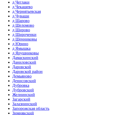
д Чеглаки
д Чекашево
д Чернятьевская
д Чуваши
д Шарово
д Шеломово
д Широво
д Широченки
д Щенниковы
д Юрино
д Ямышка
д Ярушниковы
Дамаскинский
Даниловский
Даровской
Даровской район
Демьяново
Денисовский
Дубровка
Дубровский
Желнинский
Загарский
Залазнинский
Запорожская область
Зимнякский