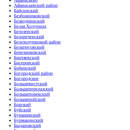
Афанасьево
Афанасьевский район
Байсинский
Безбожниковский
Безводнинский
Белая Холуница
Белозерский
Белореченский
Белохолуницкий район
Бельтюговский
Березниковский
Биртяевский
Бисеровский
Бобинский
Богородский район
Богородское
Большевистский
Большеперелазский
Большепорекский
Большеройский
Борский
Буйский
Бурашевский
Бурмакинский
Быдановский