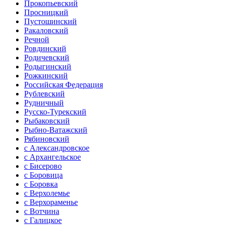
Прокопьевский
Просницкий
Пустошинский
Ракаловский
Речной
Ровдинский
Родичевский
Родыгинский
Рожкинский
Российская Федерация
Рублевский
Рудничный
Русско-Турекский
Рыбаковский
Рыбно-Ватажский
Рябиновский
с Александровское
с Архангельское
с Бисерово
с Боровица
с Боровка
с Верхолемье
с Верхораменье
с Вотчина
с Галицкое