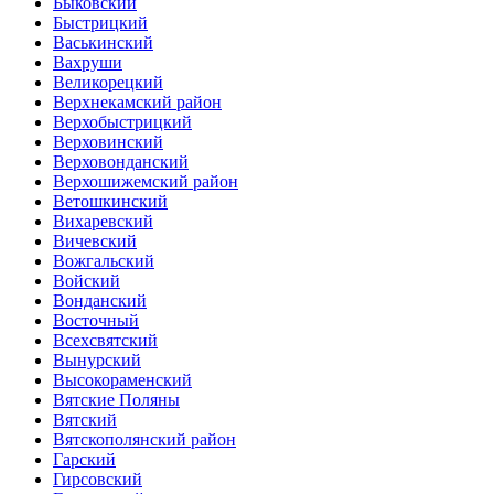
Быковский
Быстрицкий
Васькинский
Вахруши
Великорецкий
Верхнекамский район
Верхобыстрицкий
Верховинский
Верховонданский
Верхошижемский район
Ветошкинский
Вихаревский
Вичевский
Вожгальский
Войский
Вонданский
Восточный
Всехсвятский
Вынурский
Высокораменский
Вятские Поляны
Вятский
Вятскополянский район
Гарский
Гирсовский