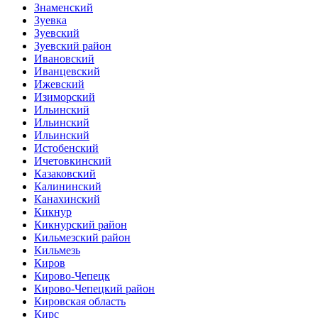
Знаменский
Зуевка
Зуевский
Зуевский район
Ивановский
Иванцевский
Ижевский
Изиморский
Ильинский
Ильинский
Ильинский
Истобенский
Ичетовкинский
Казаковский
Калининский
Канахинский
Кикнур
Кикнурский район
Кильмезский район
Кильмезь
Киров
Кирово-Чепецк
Кирово-Чепецкий район
Кировская область
Кирс