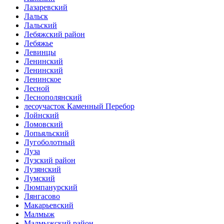
Лазаревский
Лальск
Лальский
Лебяжский район
Лебяжье
Левинцы
Ленинский
Ленинский
Ленинское
Лесной
Леснополянский
лесоучасток Каменный Перебор
Лойнский
Ломовский
Лопьяльский
Лугоболотный
Луза
Лузский район
Лузянский
Лумский
Люмпанурский
Лянгасово
Макарьевский
Малмыж
Малмыжский район