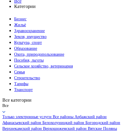
Все
Категории
Бизнес
Жильё
Здравоохранение
Земля, имущество
Культура, спорт
Образование
Охота, природопользование
Пособия, льготы
Сельское хозяйство, ветеринария
Семья
Строительство
Тарифы
Транспорт
Все категории
Все
Только электронные услуги
Все районы
Арбажский район
Афанасьевский район
Белохолуницкий район
Богородский район
Верхнекамский район
Верхошижемский район
Вятские Поляны