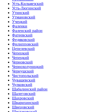
Усть-Кильмезский
Усть-Люгинский
Утинский
Утмановский
Учецкий
Фаленки
Фаленский район
Фатеевский
Федяковский
Филипповский
Цепелевский
Чепецкий
Чепецкий
Черновский
Чернохолуницкий
Чернушский
Чистопольский
Чувашевский
Чулковский
Шабалинский район
Шалеговский
Шахровский
Шварихинский
Швецовский
Шестаковский