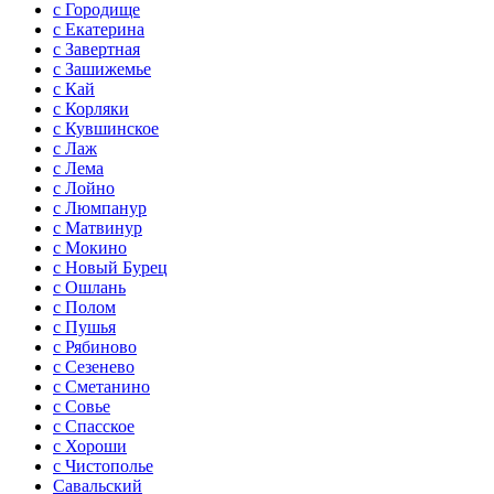
с Городище
с Екатерина
с Завертная
с Зашижемье
с Кай
с Корляки
с Кувшинское
с Лаж
с Лема
с Лойно
с Люмпанур
с Матвинур
с Мокино
с Новый Бурец
с Ошлань
с Полом
с Пушья
с Рябиново
с Сезенево
с Сметанино
с Совье
с Спасское
с Хороши
с Чистополье
Савальский