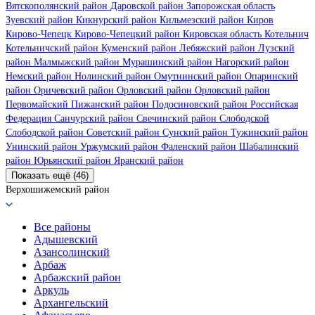
Вятскополянский район
Даровской район
Запорожская область
Зуевский район
Кикнурский район
Кильмезский район
Киров
Кирово-Чепецк
Кирово-Чепецкий район
Кировская область
Котельнич
Котельничский район
Куменский район
Лебяжский район
Лузский
район
Малмыжский район
Мурашинский район
Нагорский район
Немский район
Нолинский район
Омутнинский район
Опаринский
район
Оричевский район
Орловский район
Орловский район
Первомайский
Пижанский район
Подосиновский район
Российская
Федерация
Санчурский район
Свечинский район
Слободской
Слободской район
Советский район
Сунский район
Тужинский район
Унинский район
Уржумский район
Фаленский район
Шабалинский
район
Юрьянский район
Яранский район
Показать ещё (46)
Верхошижемский район
Все районы
Адышевский
Азансолинский
Арбаж
Арбажский район
Аркуль
Архангельский