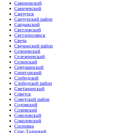
Савиновский
Савичевский
Санчурск
Санчурский район
Сардыкский
Светловский
Светлополянск
Свеча
Свечинский район
Сезеневский
Селезеневский
Селинский
Семушинский
Синегорский
Слободской
Слободской район
Сметанинский
Советск
Советский район
Содомский
Созимский
Соколовский
Соколовский
Сосновка
Спас-Талицкий