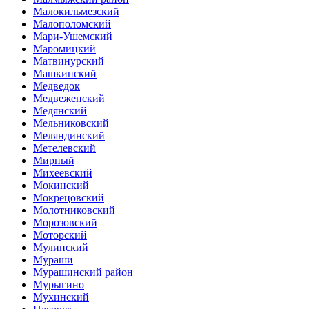
Малокильмезский
Малополомский
Мари-Ушемский
Маромицкий
Матвинурский
Машкинский
Медведок
Медвеженский
Медянский
Мельниковский
Меляндинский
Метелевский
Мирный
Михеевский
Мокинский
Мокрецовский
Молотниковский
Морозовский
Моторский
Мулинский
Мураши
Мурашинский район
Мурыгино
Мухинский