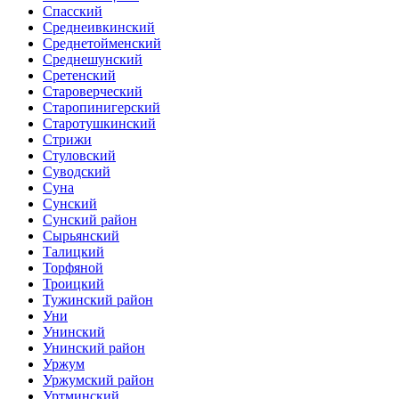
Спасский
Среднеивкинский
Среднетойменский
Среднешунский
Сретенский
Староверческий
Старопинигерский
Старотушкинский
Стрижи
Стуловский
Суводский
Суна
Сунский
Сунский район
Сырьянский
Талицкий
Торфяной
Троицкий
Тужинский район
Уни
Унинский
Унинский район
Уржум
Уржумский район
Уртминский