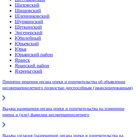
Шиховский
Шишовский
Шленниковский
Шурминский
Щеткинский
Энгенерский
Юбилейный
Юрьевский
Юрья
Юрьянский район
Яранск
Яранский район
Яхреньгский
Принятие решения органа опеки и попечительства об объявлении
несовершеннолетнего полностью дееспособным (эмансипированным)
Выдача разрешения органа опеки и попечительства на изменение
имени и (или) фамилии несовершеннолетнего
Выдача согласия (разрешения) органа опеки и попечительства на