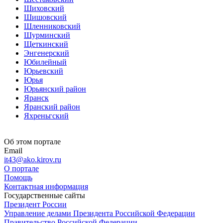
Шиховский
Шишовский
Шленниковский
Шурминский
Щеткинский
Энгенерский
Юбилейный
Юрьевский
Юрья
Юрьянский район
Яранск
Яранский район
Яхреньгский
Об этом портале
Email
it43@ako.kirov.ru
О портале
Помощь
Контактная информация
Государственные сайты
Президент России
Управление делами Президента Российской Федерации
Правительство Российской Федерации