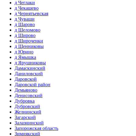
д Чеглаки
д Чекашево
д Чернятьевская
д Чуваши
д Шарово
д Шеломово
д Широво
д Широченки
д Щенниковы
д Юрино
д Ямышка
д Ярушниковы
Дамаскинский
Даниловский
Даровской
Даровской район
Демьяново
Денисовский
Дубровка
Дубровский
Желнинский
Загарский
Залазнинский
Запорожская область
Зимнякский