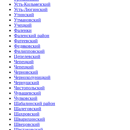
Усть-Кильмезский
Усть-Люгинский
Утинский
Утмановский
Учецкий
Фаленки
Фаленский район
Фатеевский
Федяковский
Филипповский
Цепелевский
Чепецкий
Чепецкий
Черновский
Чернохолуницкий
Чернушский
Чистопольский
Чувашевский
Чулковский
Шабалинский район
Шалеговский
Шахровский
Шварихинский
Швецовский
Шестаковский