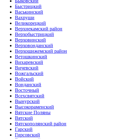
Быковский
Быстрицкий
Васькинский
Вахруши
Великорецкий
Верхнекамский район
Верхобыстрицкий
Верховинский
Верховонданский
Верхошижемский район
Ветошкинский
Вихаревский
Вичевский
Вожгальский
Войский
Вонданский
Восточный
Всехсвятский
Вынурский
Высокораменский
Вятские Поляны
Вятский
Вятскополянский район
Гарский
Гирсовский