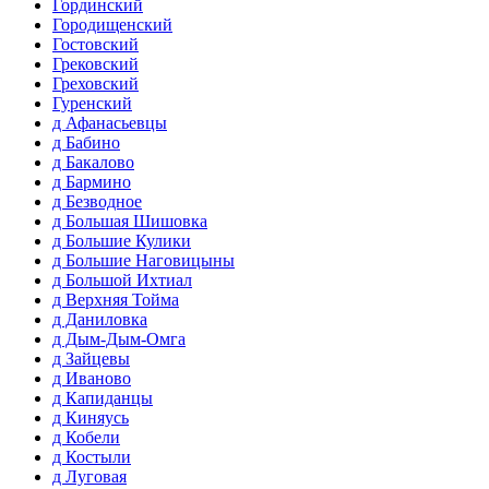
Гординский
Городищенский
Гостовский
Грековский
Греховский
Гуренский
д Афанасьевцы
д Бабино
д Бакалово
д Бармино
д Безводное
д Большая Шишовка
д Большие Кулики
д Большие Наговицыны
д Большой Ихтиал
д Верхняя Тойма
д Даниловка
д Дым-Дым-Омга
д Зайцевы
д Иваново
д Капиданцы
д Киняусь
д Кобели
д Костыли
д Луговая