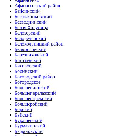
Афанасьево
Афанасьевский район
Байсинский
Безбожниковский
Безводнинский
Белая Холуница
Белозерский
Белореченский
Белохолуницкий район
Бельтюговский
Березниковский
Биртяевский
Бисеровский
Бобинский
Богородский район
Богородское
Большевистский
Большеперелазский
Большепорекский
Большеройский
Борский
Буйский
Бурашевский
Бурмакинский
Быдановский