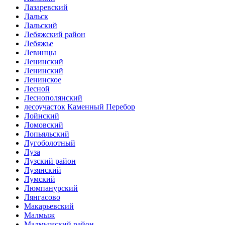
Лазаревский
Лальск
Лальский
Лебяжский район
Лебяжье
Левинцы
Ленинский
Ленинский
Ленинское
Лесной
Леснополянский
лесоучасток Каменный Перебор
Лойнский
Ломовский
Лопьяльский
Лугоболотный
Луза
Лузский район
Лузянский
Лумский
Люмпанурский
Лянгасово
Макарьевский
Малмыж
Малмыжский район