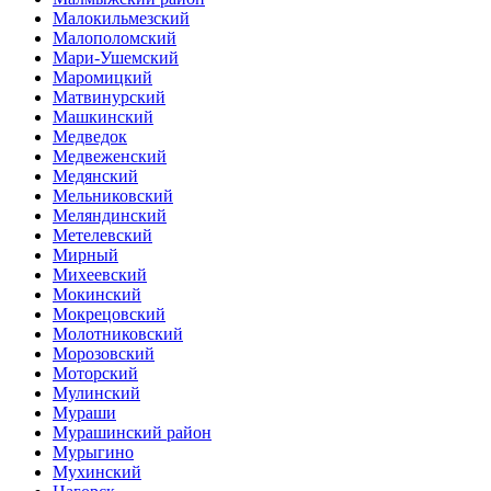
Малокильмезский
Малополомский
Мари-Ушемский
Маромицкий
Матвинурский
Машкинский
Медведок
Медвеженский
Медянский
Мельниковский
Меляндинский
Метелевский
Мирный
Михеевский
Мокинский
Мокрецовский
Молотниковский
Морозовский
Моторский
Мулинский
Мураши
Мурашинский район
Мурыгино
Мухинский