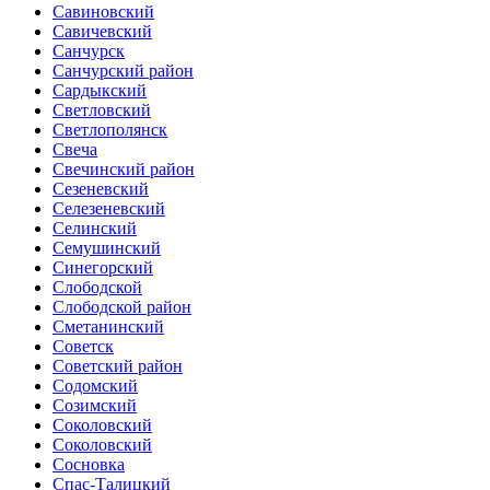
Савиновский
Савичевский
Санчурск
Санчурский район
Сардыкский
Светловский
Светлополянск
Свеча
Свечинский район
Сезеневский
Селезеневский
Селинский
Семушинский
Синегорский
Слободской
Слободской район
Сметанинский
Советск
Советский район
Содомский
Созимский
Соколовский
Соколовский
Сосновка
Спас-Талицкий