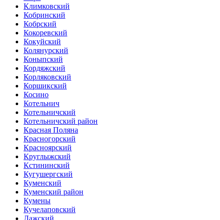
Климковский
Кобринский
Кобрский
Кокоревский
Кокуйский
Колянурский
Коныпский
Кордяжский
Корляковский
Коршикский
Косино
Котельнич
Котельничский
Котельничский район
Красная Поляна
Красногорский
Красноярский
Круглыжский
Кстининский
Кугушергский
Куменский
Куменский район
Кумены
Кучелаповский
Лажский