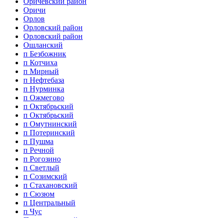
Оричевский район
Оричи
Орлов
Орловский район
Орловский район
Ошланский
п Безбожник
п Котчиха
п Мирный
п Нефтебаза
п Нурминка
п Ожмегово
п Октябрьский
п Октябрьский
п Омутнинский
п Потеринский
п Пушма
п Речной
п Рогозино
п Светлый
п Созимский
п Стахановский
п Сюзюм
п Центральный
п Чус