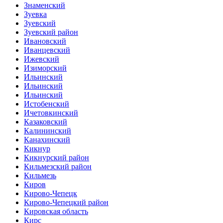
Знаменский
Зуевка
Зуевский
Зуевский район
Ивановский
Иванцевский
Ижевский
Изиморский
Ильинский
Ильинский
Ильинский
Истобенский
Ичетовкинский
Казаковский
Калининский
Канахинский
Кикнур
Кикнурский район
Кильмезский район
Кильмезь
Киров
Кирово-Чепецк
Кирово-Чепецкий район
Кировская область
Кирс