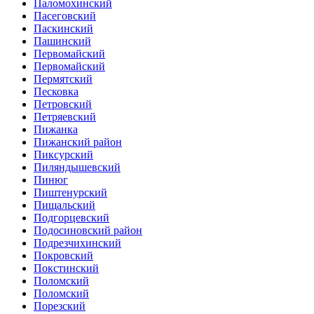
Паломохинский
Пасеговский
Паскинский
Пашинский
Первомайский
Первомайский
Пермятский
Песковка
Петровский
Петряевский
Пижанка
Пижанский район
Пиксурский
Пиляндышевский
Пинюг
Пиштенурский
Пищальский
Подгорцевский
Подосиновский район
Подрезчихинский
Покровский
Покстинский
Поломский
Поломский
Порезский