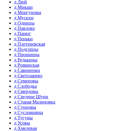
д Люй
д Микши
д Моргуновы
д Мусихи
д Одинцы
д Павлово
д Парюг
д Пеньки
д Плетеневская
д Подгорцы
д Пронинцы
д Редькины
д Роминская
д Савиненки
д Светозарево
д Семеновы
д Слободка
д Смердовы
д Средние Шуни
д Старая Малиновка
д Сунцовы
д Сусловщина
д Тугуны
д Усовы
д Хмелевая