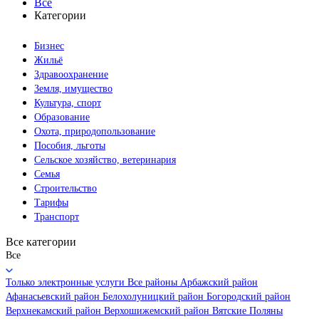
Все
Категории
Бизнес
Жильё
Здравоохранение
Земля, имущество
Культура, спорт
Образование
Охота, природопользование
Пособия, льготы
Сельское хозяйство, ветеринария
Семья
Строительство
Тарифы
Транспорт
Все категории
Все
Только электронные услуги
Все районы
Арбажский район
Афанасьевский район
Белохолуницкий район
Богородский район
Верхнекамский район
Верхошижемский район
Вятские Поляны