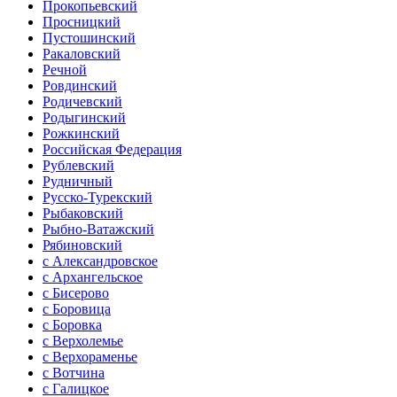
Прокопьевский
Просницкий
Пустошинский
Ракаловский
Речной
Ровдинский
Родичевский
Родыгинский
Рожкинский
Российская Федерация
Рублевский
Рудничный
Русско-Турекский
Рыбаковский
Рыбно-Ватажский
Рябиновский
с Александровское
с Архангельское
с Бисерово
с Боровица
с Боровка
с Верхолемье
с Верхораменье
с Вотчина
с Галицкое