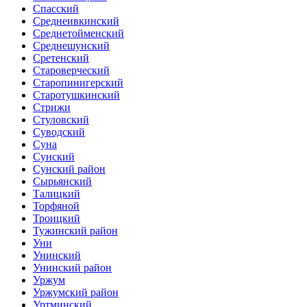
Спасский
Среднеивкинский
Среднетойменский
Среднешунский
Сретенский
Староверческий
Старопинигерский
Старотушкинский
Стрижи
Стуловский
Суводский
Суна
Сунский
Сунский район
Сырьянский
Талицкий
Торфяной
Троицкий
Тужинский район
Уни
Унинский
Унинский район
Уржум
Уржумский район
Уртминский