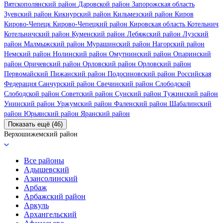
Вятскополянский район
Даровской район
Запорожская область
Зуевский район
Кикнурский район
Кильмезский район
Киров
Кирово-Чепецк
Кирово-Чепецкий район
Кировская область
Котельнич
Котельничский район
Куменский район
Лебяжский район
Лузский
район
Малмыжский район
Мурашинский район
Нагорский район
Немский район
Нолинский район
Омутнинский район
Опаринский
район
Оричевский район
Орловский район
Орловский район
Первомайский
Пижанский район
Подосиновский район
Российская
Федерация
Санчурский район
Свечинский район
Слободской
Слободской район
Советский район
Сунский район
Тужинский район
Унинский район
Уржумский район
Фаленский район
Шабалинский
район
Юрьянский район
Яранский район
Показать ещё (46)
Верхошижемский район
Все районы
Адышевский
Азансолинский
Арбаж
Арбажский район
Аркуль
Архангельский