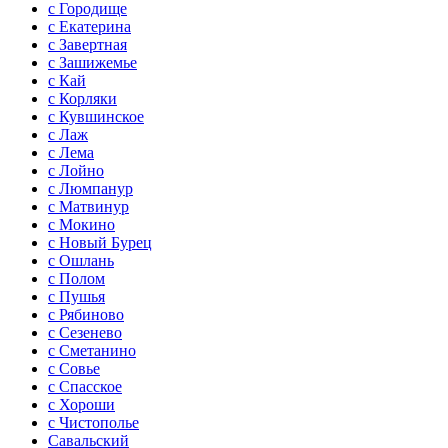
с Городище
с Екатерина
с Завертная
с Зашижемье
с Кай
с Корляки
с Кувшинское
с Лаж
с Лема
с Лойно
с Люмпанур
с Матвинур
с Мокино
с Новый Бурец
с Ошлань
с Полом
с Пушья
с Рябиново
с Сезенево
с Сметанино
с Совье
с Спасское
с Хороши
с Чистополье
Савальский