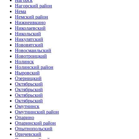
Нагорск
Нагорский район
Нема
Немский район
Нижнеивкино
Николаевский
Никольский
Никулятский
Нововятский
Новосмаильский
Новотроицкий
Нолинск
Нолинский район
Ныровский
Озерницкий
Октябрьский
Октябрьский
Октябрьский
Октябрьский
Омутнинск
Омутнинский район
Опарино
Опаринский район
Опытнопольский
Оричевский