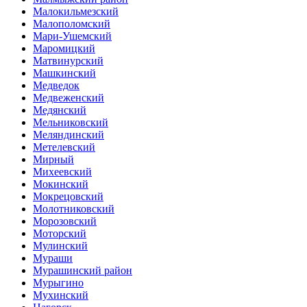
Малокильмезский
Малополомский
Мари-Ушемский
Маромицкий
Матвинурский
Машкинский
Медведок
Медвеженский
Медянский
Мельниковский
Меляндинский
Метелевский
Мирный
Михеевский
Мокинский
Мокрецовский
Молотниковский
Морозовский
Моторский
Мулинский
Мураши
Мурашинский район
Мурыгино
Мухинский