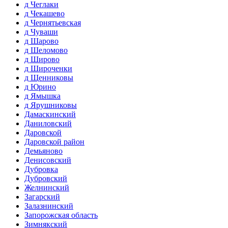
д Чеглаки
д Чекашево
д Чернятьевская
д Чуваши
д Шарово
д Шеломово
д Широво
д Широченки
д Щенниковы
д Юрино
д Ямышка
д Ярушниковы
Дамаскинский
Даниловский
Даровской
Даровской район
Демьяново
Денисовский
Дубровка
Дубровский
Желнинский
Загарский
Залазнинский
Запорожская область
Зимнякский