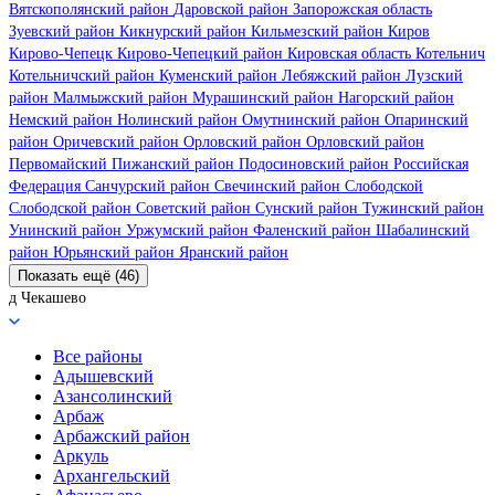
Вятскополянский район
Даровской район
Запорожская область
Зуевский район
Кикнурский район
Кильмезский район
Киров
Кирово-Чепецк
Кирово-Чепецкий район
Кировская область
Котельнич
Котельничский район
Куменский район
Лебяжский район
Лузский
район
Малмыжский район
Мурашинский район
Нагорский район
Немский район
Нолинский район
Омутнинский район
Опаринский
район
Оричевский район
Орловский район
Орловский район
Первомайский
Пижанский район
Подосиновский район
Российская
Федерация
Санчурский район
Свечинский район
Слободской
Слободской район
Советский район
Сунский район
Тужинский район
Унинский район
Уржумский район
Фаленский район
Шабалинский
район
Юрьянский район
Яранский район
Показать ещё (46)
д Чекашево
Все районы
Адышевский
Азансолинский
Арбаж
Арбажский район
Аркуль
Архангельский