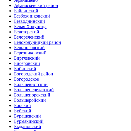
Афанасьево
Афанасьевский район
Байсинский
Безбожниковский
Безводнинский
Белая Холуница
Белозерский
Белореченский
Белохолуницкий район
Бельтюговский
Березниковский
Биртяевский
Бисеровский
Бобинский
Богородский район
Богородское
Большевистский
Большеперелазский
Большепорекский
Большеройский
Борский
Буйский
Бурашевский
Бурмакинский
Быдановский