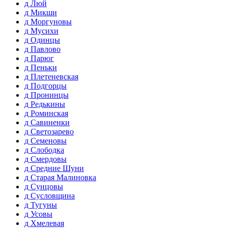
д Люй
д Микши
д Моргуновы
д Мусихи
д Одинцы
д Павлово
д Парюг
д Пеньки
д Плетеневская
д Подгорцы
д Пронинцы
д Редькины
д Роминская
д Савиненки
д Светозарево
д Семеновы
д Слободка
д Смердовы
д Средние Шуни
д Старая Малиновка
д Сунцовы
д Сусловщина
д Тугуны
д Усовы
д Хмелевая