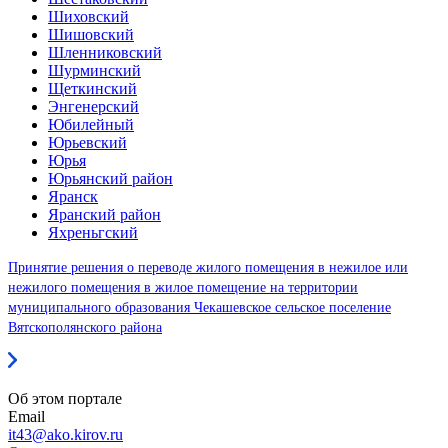
Шиховский
Шишовский
Шленниковский
Шурминский
Щеткинский
Энгенерский
Юбилейный
Юрьевский
Юрья
Юрьянский район
Яранск
Яранский район
Яхреньгский
Принятие решения о переводе жилого помещения в нежилое или
нежилого помещения в жилое помещение на территории
муниципального образования Чекашевское сельское поселение
Вятскополянского района
Об этом портале
Email
it43@ako.kirov.ru