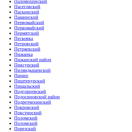
Паломохинский
Пасеговский
Паскинский
Пашинский
Первомайский
Первомайский
Пермятский
Песковка
Петровский
Петряевский
Пижанка
Пижанский район
Пиксурский
Пиляндышевский
Пинюг
Пиштенурский
Пищальский
Подгорцевский
Подосиновский район
Подрезчихинский
Покровский
Покстинский
Поломский
Поломский
Порезский