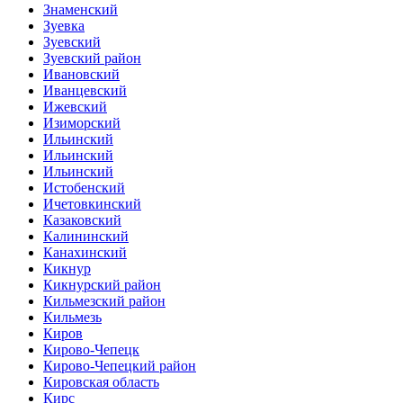
Знаменский
Зуевка
Зуевский
Зуевский район
Ивановский
Иванцевский
Ижевский
Изиморский
Ильинский
Ильинский
Ильинский
Истобенский
Ичетовкинский
Казаковский
Калининский
Канахинский
Кикнур
Кикнурский район
Кильмезский район
Кильмезь
Киров
Кирово-Чепецк
Кирово-Чепецкий район
Кировская область
Кирс