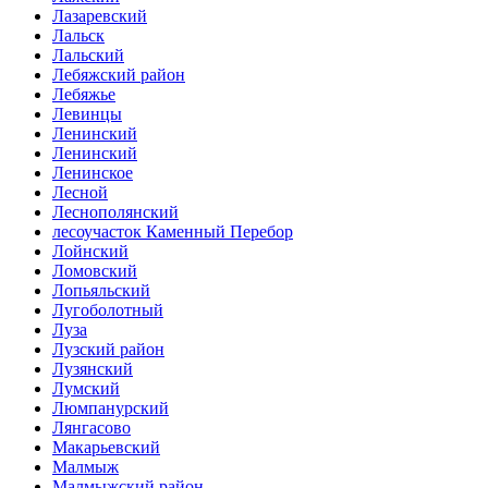
Лазаревский
Лальск
Лальский
Лебяжский район
Лебяжье
Левинцы
Ленинский
Ленинский
Ленинское
Лесной
Леснополянский
лесоучасток Каменный Перебор
Лойнский
Ломовский
Лопьяльский
Лугоболотный
Луза
Лузский район
Лузянский
Лумский
Люмпанурский
Лянгасово
Макарьевский
Малмыж
Малмыжский район