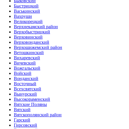
Быковский
Быстрицкий
Васькинский
Вахруши
Великорецкий
Верхнекамский район
Верхобыстрицкий
Верховинский
Верховонданский
Верхошижемский район
Ветошкинский
Вихаревский
Вичевский
Вожгальский
Войский
Вонданский
Восточный
Всехсвятский
Вынурский
Высокораменский
Вятские Поляны
Вятский
Вятскополянский район
Гарский
Гирсовский