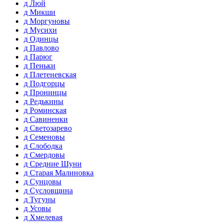
д Люй
д Микши
д Моргуновы
д Мусихи
д Одинцы
д Павлово
д Парюг
д Пеньки
д Плетеневская
д Подгорцы
д Пронинцы
д Редькины
д Роминская
д Савиненки
д Светозарево
д Семеновы
д Слободка
д Смердовы
д Средние Шуни
д Старая Малиновка
д Сунцовы
д Сусловщина
д Тугуны
д Усовы
д Хмелевая