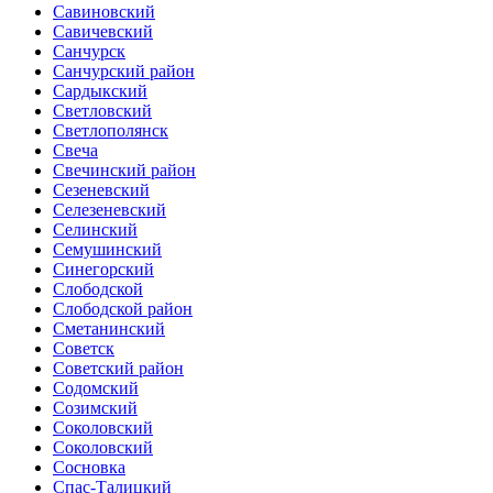
Савиновский
Савичевский
Санчурск
Санчурский район
Сардыкский
Светловский
Светлополянск
Свеча
Свечинский район
Сезеневский
Селезеневский
Селинский
Семушинский
Синегорский
Слободской
Слободской район
Сметанинский
Советск
Советский район
Содомский
Созимский
Соколовский
Соколовский
Сосновка
Спас-Талицкий