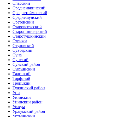
Спасский
Среднеивкинский
Среднетойменский
Среднешунский
Сретенский
Староверческий
Старопинигерский
Старотушкинский
Стрижи
Стуловский
Суводский
Суна
Сунский
Сунский район
Сырьянский
Талицкий
Торфяной
Троицкий
Тужинский район
Уни
Унинский
Унинский район
Уржум
Уржумский район
Уртминский