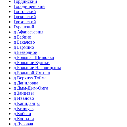
Гординский
Городищенский
Гостовский
Грековский
Греховский
Гуренский
д Афанасьевцы
д Бабино
д Бакалово
д Бармино
д Безводное
д Большая Шишовка
д Большие Кулики
д Большие Наговицыны
д Большой Ихтиал
д Верхняя Тойма
д Даниловка
д Дым-Дым-Омга
д Зайцевы
д Иваново
д Капиданцы
д Киняусь
д Кобели
д Костыли
д Луговая