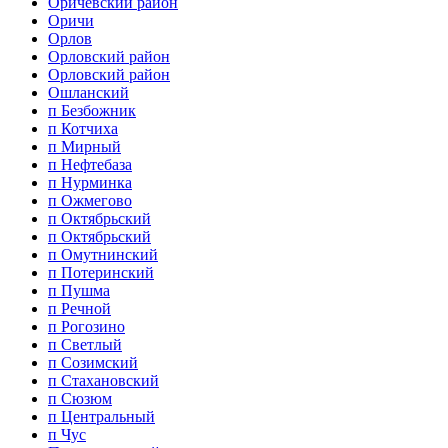
Оричевский район
Оричи
Орлов
Орловский район
Орловский район
Ошланский
п Безбожник
п Котчиха
п Мирный
п Нефтебаза
п Нурминка
п Ожмегово
п Октябрьский
п Октябрьский
п Омутнинский
п Потеринский
п Пушма
п Речной
п Рогозино
п Светлый
п Созимский
п Стахановский
п Сюзюм
п Центральный
п Чус