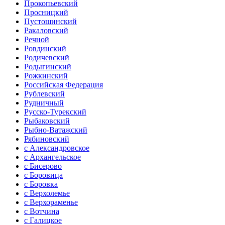
Прокопьевский
Просницкий
Пустошинский
Ракаловский
Речной
Ровдинский
Родичевский
Родыгинский
Рожкинский
Российская Федерация
Рублевский
Рудничный
Русско-Турекский
Рыбаковский
Рыбно-Ватажский
Рябиновский
с Александровское
с Архангельское
с Бисерово
с Боровица
с Боровка
с Верхолемье
с Верхораменье
с Вотчина
с Галицкое