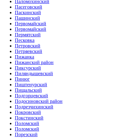
Паломохинский
Пасеговский
Паскинский
Пашинский
Первомайский
Первомайский
Пермятский
Песковка
Петровский
Петряевский
Пижанка
Пижанский район
Пиксурский
Пиляндышевский
Пинюг
Пиштенурский
Пищальский
Подгорцевский
Подосиновский район
Подрезчихинский
Покровский
Покстинский
Поломский
Поломский
Порезский