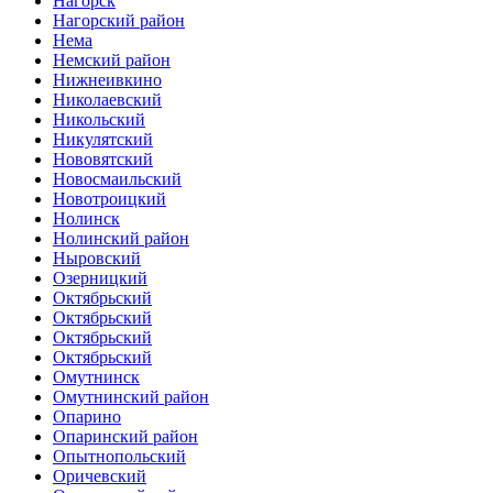
Нагорск
Нагорский район
Нема
Немский район
Нижнеивкино
Николаевский
Никольский
Никулятский
Нововятский
Новосмаильский
Новотроицкий
Нолинск
Нолинский район
Ныровский
Озерницкий
Октябрьский
Октябрьский
Октябрьский
Октябрьский
Омутнинск
Омутнинский район
Опарино
Опаринский район
Опытнопольский
Оричевский