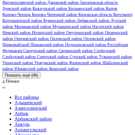
Вятскополянский район
Даровской район
Запорожская область
Зуевский район
Кикнурский район
Кильмезский район
Киров
Кирово-Чепецк
Кирово-Чепецкий район
Кировская область
Котельнич
Котельничский район
Куменский район
Лебяжский район
Лузский
район
Малмыжский район
Мурашинский район
Нагорский район
Немский район
Нолинский район
Омутнинский район
Опаринский
район
Оричевский район
Орловский район
Орловский район
Первомайский
Пижанский район
Подосиновский район
Российская
Федерация
Санчурский район
Свечинский район
Слободской
Слободской район
Советский район
Сунский район
Тужинский район
Унинский район
Уржумский район
Фаленский район
Шабалинский
район
Юрьянский район
Яранский район
Показать ещё (46)
д Пеньки
Все районы
Адышевский
Азансолинский
Арбаж
Арбажский район
Аркуль
Архангельский