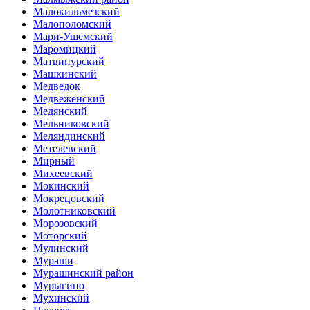
Малокильмезский
Малополомский
Мари-Ушемский
Маромицкий
Матвинурский
Машкинский
Медведок
Медвеженский
Медянский
Мельниковский
Меляндинский
Метелевский
Мирный
Михеевский
Мокинский
Мокрецовский
Молотниковский
Морозовский
Моторский
Мулинский
Мураши
Мурашинский район
Мурыгино
Мухинский