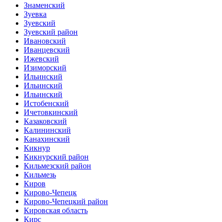
Знаменский
Зуевка
Зуевский
Зуевский район
Ивановский
Иванцевский
Ижевский
Изиморский
Ильинский
Ильинский
Ильинский
Истобенский
Ичетовкинский
Казаковский
Калининский
Канахинский
Кикнур
Кикнурский район
Кильмезский район
Кильмезь
Киров
Кирово-Чепецк
Кирово-Чепецкий район
Кировская область
Кирс