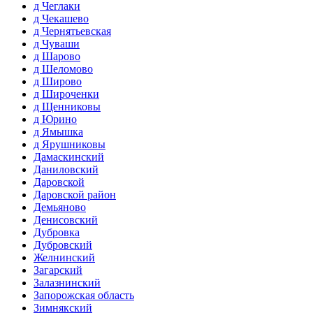
д Чеглаки
д Чекашево
д Чернятьевская
д Чуваши
д Шарово
д Шеломово
д Широво
д Широченки
д Щенниковы
д Юрино
д Ямышка
д Ярушниковы
Дамаскинский
Даниловский
Даровской
Даровской район
Демьяново
Денисовский
Дубровка
Дубровский
Желнинский
Загарский
Залазнинский
Запорожская область
Зимнякский