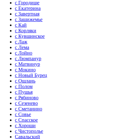
с Городище
с Екатерина
с Завертная
с Зашижемье
с Кай
с Корляки
с Кувшинское
с Лаж
с Лема
с Лойно
с Люмпанур
с Матвинур
с Мокино
с Новый Бурец
с Ошлань
с Полом
с Пушья
с Рябиново
с Сезенево
с Сметанино
с Совье
с Спасское
с Хороши
с Чистополье
Савальский