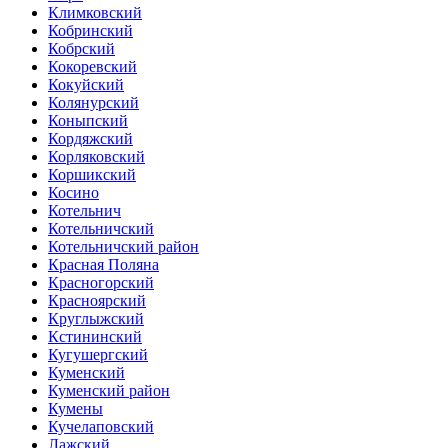
Климковский
Кобринский
Кобрский
Кокоревский
Кокуйский
Колянурский
Коныпский
Кордяжский
Корляковский
Коршикский
Косино
Котельнич
Котельничский
Котельничский район
Красная Поляна
Красногорский
Красноярский
Круглыжский
Кстининский
Кугушергский
Куменский
Куменский район
Кумены
Кучелаповский
Лажский