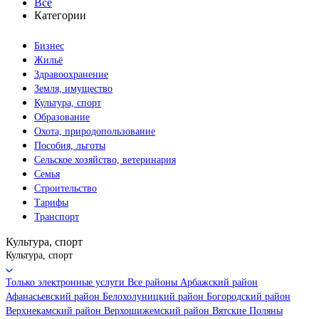
Все
Категории
Бизнес
Жильё
Здравоохранение
Земля, имущество
Культура, спорт
Образование
Охота, природопользование
Пособия, льготы
Сельское хозяйство, ветеринария
Семья
Строительство
Тарифы
Транспорт
Культура, спорт
Культура, спорт
Только электронные услуги
Все районы
Арбажский район
Афанасьевский район
Белохолуницкий район
Богородский район
Верхнекамский район
Верхошижемский район
Вятские Поляны