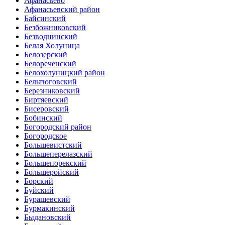
Афанасьево
Афанасьевский район
Байсинский
Безбожниковский
Безводнинский
Белая Холуница
Белозерский
Белореченский
Белохолуницкий район
Бельтюговский
Березниковский
Биртяевский
Бисеровский
Бобинский
Богородский район
Богородское
Большевистский
Большеперелазский
Большепорекский
Большеройский
Борский
Буйский
Бурашевский
Бурмакинский
Быдановский