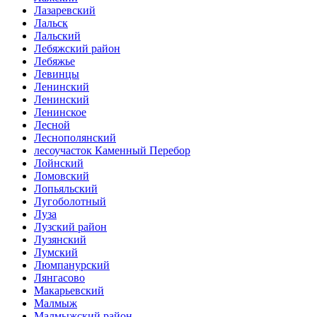
Лазаревский
Лальск
Лальский
Лебяжский район
Лебяжье
Левинцы
Ленинский
Ленинский
Ленинское
Лесной
Леснополянский
лесоучасток Каменный Перебор
Лойнский
Ломовский
Лопьяльский
Лугоболотный
Луза
Лузский район
Лузянский
Лумский
Люмпанурский
Лянгасово
Макарьевский
Малмыж
Малмыжский район