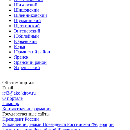
Шиховский
Шишовский
Шленниковский
Шурминский
Щеткинский
Энгенерский
Юбилейный
Юрьевский
Юрья
Юрьянский район
Яранск
Яранский район
Яхреньгский
Об этом портале
Email
it43@ako.kirov.ru
О портале
Помощь
Контактная информация
Государственные сайты
Президент России
Управление делами Президента Российской Федерации
Правительство Российской Федерации