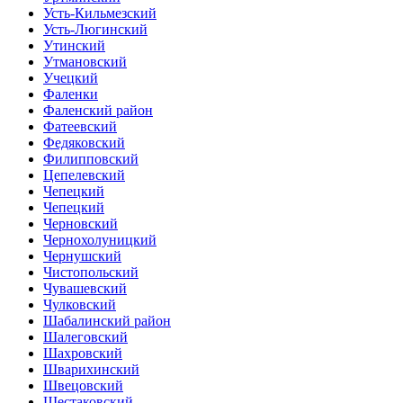
Усть-Кильмезский
Усть-Люгинский
Утинский
Утмановский
Учецкий
Фаленки
Фаленский район
Фатеевский
Федяковский
Филипповский
Цепелевский
Чепецкий
Чепецкий
Черновский
Чернохолуницкий
Чернушский
Чистопольский
Чувашевский
Чулковский
Шабалинский район
Шалеговский
Шахровский
Шварихинский
Швецовский
Шестаковский