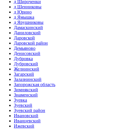
д Широченки
д Щенниковы
д Юрино
д Ямышка
д Ярушниковы
Дамаскинский
Даниловский
Даровской
Даровской район
Демьяново
Денисовский
Дубровка
Дубровский
Желнинский
Загарский
Залазнинский
Запорожская область
Зимнякский
Знаменский
Зуевка
Зуевский
Зуевский район
Ивановский
Иванцевский
Ижевский