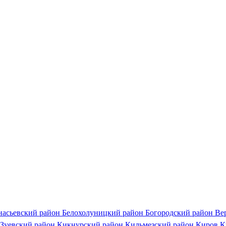
насьевский район
Белохолуницкий район
Богородский район
Ве
Зуевский район
Кикнурский район
Кильмезский район
Киров
К