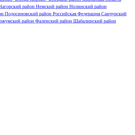
Нагорский район
Немский район
Нолинский район
он
Подосиновский район
Российская Федерация
Санчурский
ржумский район
Фаленский район
Шабалинский район