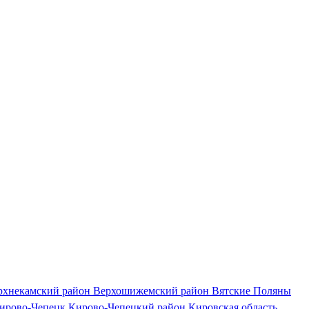
рхнекамский район
Верхошижемский район
Вятские Поляны
ирово-Чепецк
Кирово-Чепецкий район
Кировская область