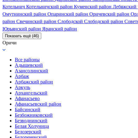
Котельнич
Котельничский район
Куменский район
Лебяжский
Омутнинский район
Опаринский район
Оричевский район
Ор
район
Свечинский район
Слободской
Слободской район
Совет
Юрьянский район
Яранский район
Показать ещё (46)
Оричи
Все районы
Адышевский
Азансолинский
Арбаж
Арбажский район
Аркуль
Архангельский
Афанасьево
Афанасьевский район
Байсинский
Безбожниковский
Безводнинский
Белая Холуница
Белозерский
Белореченский