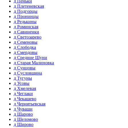
д Пеньки
д Плетеневская
д Подгорцы
д Пронинцы
д Редькины
д Роминская
д Савиненки
д Светозарево
д Семеновы
д Слободка
д Смердовы
д Средние Шуни
д Старая Малиновка
д Сунцовы
д Сусловщина
д Тугуны
д Усовы
д Хмелевая
д Чеглаки
д Чекашево
д Чернятьевская
д Чуваши
д Шарово
д Шеломово
д Широво