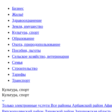
Бизнес
Жильё
Здравоохранение
Земля, имущество
Культура, спорт
Образование
Охота, природопользование
Пособия, льготы
Сельское хозяйство, ветеринария
Семья
Строительство
Тарифы
Транспорт
Культура, спорт
Культура, спорт
Только электронные услуги
Все районы
Арбажский район
Афа
Вятскополянский район
Даровской район
Запорожская область