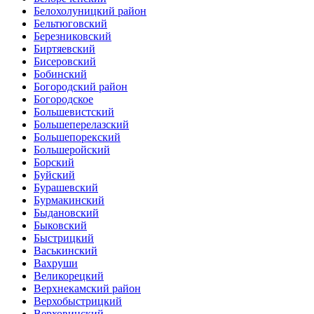
Белохолуницкий район
Бельтюговский
Березниковский
Биртяевский
Бисеровский
Бобинский
Богородский район
Богородское
Большевистский
Большеперелазский
Большепорекский
Большеройский
Борский
Буйский
Бурашевский
Бурмакинский
Быдановский
Быковский
Быстрицкий
Васькинский
Вахруши
Великорецкий
Верхнекамский район
Верхобыстрицкий
Верховинский