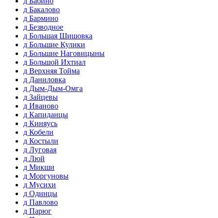
д Бабино
д Бакалово
д Бармино
д Безводное
д Большая Шишовка
д Большие Кулики
д Большие Наговицыны
д Большой Ихтиал
д Верхняя Тойма
д Даниловка
д Дым-Дым-Омга
д Зайцевы
д Иваново
д Капиданцы
д Киняусь
д Кобели
д Костыли
д Луговая
д Люй
д Микши
д Моргуновы
д Мусихи
д Одинцы
д Павлово
д Парюг