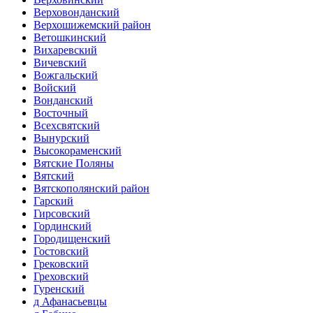
Верховонданский
Верхошижемский район
Ветошкинский
Вихаревский
Вичевский
Вожгальский
Войский
Вонданский
Восточный
Всехсвятский
Вынурский
Высокораменский
Вятские Поляны
Вятский
Вятскополянский район
Гарский
Гирсовский
Гординский
Городищенский
Гостовский
Грековский
Греховский
Гуренский
д Афанасьевцы