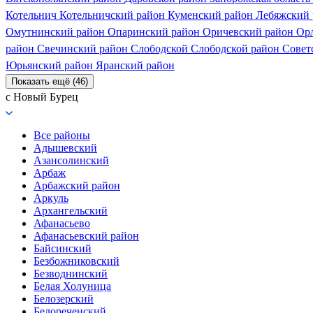
Котельнич
Котельничский район
Куменский район
Лебяжский
Омутнинский район
Опаринский район
Оричевский район
Ор
район
Свечинский район
Слободской
Слободской район
Совет
Юрьянский район
Яранский район
Показать ещё (46)
с Новый Бурец
Все районы
Адышевский
Азансолинский
Арбаж
Арбажский район
Аркуль
Архангельский
Афанасьево
Афанасьевский район
Байсинский
Безбожниковский
Безводнинский
Белая Холуница
Белозерский
Белореченский