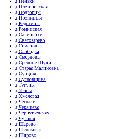
д Пеньки
д Плетеневская
д Подгорцы
д Пронинцы
д Редькины
д Роминская
д Савиненки
д Светозарево
д Семеновы
д Слободка
д Смердовы
д Средние Шуни
д Старая Малиновка
д Сунцовы
д Сусловщина
д Тугуны
д Усовы
д Хмелевая
д Чеглаки
д Чекашево
д Чернятьевская
д Чуваши
д Шарово
д Шеломово
д Широво