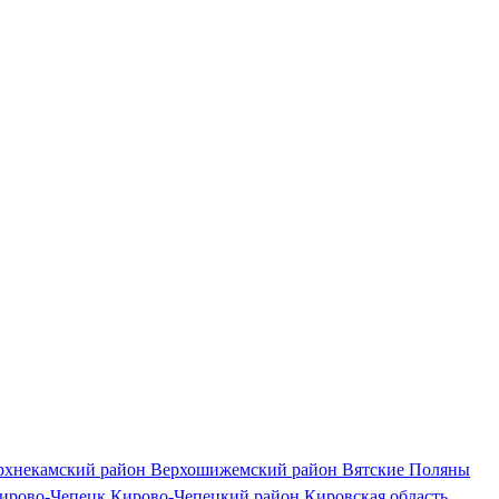
рхнекамский район
Верхошижемский район
Вятские Поляны
ирово-Чепецк
Кирово-Чепецкий район
Кировская область