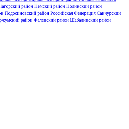
Нагорский район
Немский район
Нолинский район
он
Подосиновский район
Российская Федерация
Санчурский
ржумский район
Фаленский район
Шабалинский район