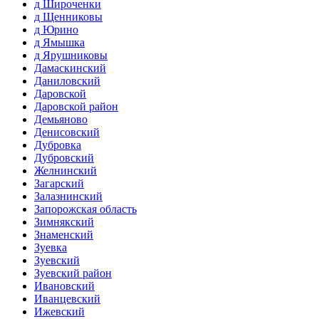
д Широченки
д Щенниковы
д Юрино
д Ямышка
д Ярушниковы
Дамаскинский
Даниловский
Даровской
Даровской район
Демьяново
Денисовский
Дубровка
Дубровский
Желнинский
Загарский
Залазнинский
Запорожская область
Зимнякский
Знаменский
Зуевка
Зуевский
Зуевский район
Ивановский
Иванцевский
Ижевский