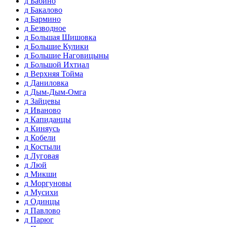
д Бабино
д Бакалово
д Бармино
д Безводное
д Большая Шишовка
д Большие Кулики
д Большие Наговицыны
д Большой Ихтиал
д Верхняя Тойма
д Даниловка
д Дым-Дым-Омга
д Зайцевы
д Иваново
д Капиданцы
д Киняусь
д Кобели
д Костыли
д Луговая
д Люй
д Микши
д Моргуновы
д Мусихи
д Одинцы
д Павлово
д Парюг