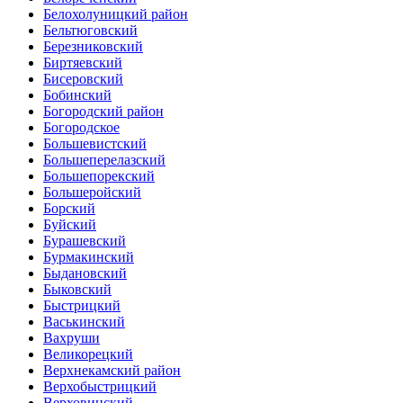
Белохолуницкий район
Бельтюговский
Березниковский
Биртяевский
Бисеровский
Бобинский
Богородский район
Богородское
Большевистский
Большеперелазский
Большепорекский
Большеройский
Борский
Буйский
Бурашевский
Бурмакинский
Быдановский
Быковский
Быстрицкий
Васькинский
Вахруши
Великорецкий
Верхнекамский район
Верхобыстрицкий
Верховинский