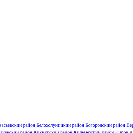
насьевский район
Белохолуницкий район
Богородский район
Ве
Зуевский район
Кикнурский район
Кильмезский район
Киров
К