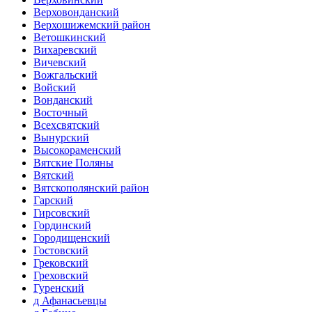
Верховонданский
Верхошижемский район
Ветошкинский
Вихаревский
Вичевский
Вожгальский
Войский
Вонданский
Восточный
Всехсвятский
Вынурский
Высокораменский
Вятские Поляны
Вятский
Вятскополянский район
Гарский
Гирсовский
Гординский
Городищенский
Гостовский
Грековский
Греховский
Гуренский
д Афанасьевцы