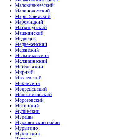
Малокильмезский
Малополомский
Мари-Ушемский
Маромицкий
Матвинурский
Машкинский
Медведок
Медвеженский
Медянский
Мельниковский
Меляндинский
Метелевский
Мирный
Михеевский
Мокинский
Мокрецовский
Молотниковский
Морозовский
Моторский
Мулинский
Мураши
Мурашинский район
Мурыгино
Мухинский