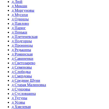
д Люй
д Микши
д Моргуновы
д Мусихи
д Одинцы
д Павлово
д Парюг
д Пеньки
д Плетеневская
д Подгорцы
д Пронинцы
д Редькины
д Роминская
д Савиненки
д Светозарево
д Семеновы
д Слободка
д Смердовы
д Средние Шуни
д Старая Малиновка
д Сунцовы
д Сусловщина
д Тугуны
д Усовы
д Хмелевая