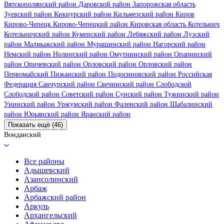
Вятскополянский район
Даровской район
Запорожская область
Зуевский район
Кикнурский район
Кильмезский район
Киров
Кирово-Чепецк
Кирово-Чепецкий район
Кировская область
Котельнич
Котельничский район
Куменский район
Лебяжский район
Лузский
район
Малмыжский район
Мурашинский район
Нагорский район
Немский район
Нолинский район
Омутнинский район
Опаринский
район
Оричевский район
Орловский район
Орловский район
Первомайский
Пижанский район
Подосиновский район
Российская
Федерация
Санчурский район
Свечинский район
Слободской
Слободской район
Советский район
Сунский район
Тужинский район
Унинский район
Уржумский район
Фаленский район
Шабалинский
район
Юрьянский район
Яранский район
Показать ещё (46)
Вонданский
Все районы
Адышевский
Азансолинский
Арбаж
Арбажский район
Аркуль
Архангельский