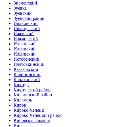
Знаменский
Зуевка
Зуевский
Зуевский район
Ивановский
Иванцевский
Ижевский
Изиморский
Ильинский
Ильинский
Ильинский
Истобенский
Ичетовкинский
Казаковский
Калининский
Канахинский
Кикнур
Кикнурский район
Кильмезский район
Кильмезь
Киров
Кирово-Чепецк
Кирово-Чепецкий район
Кировская область
Кирс