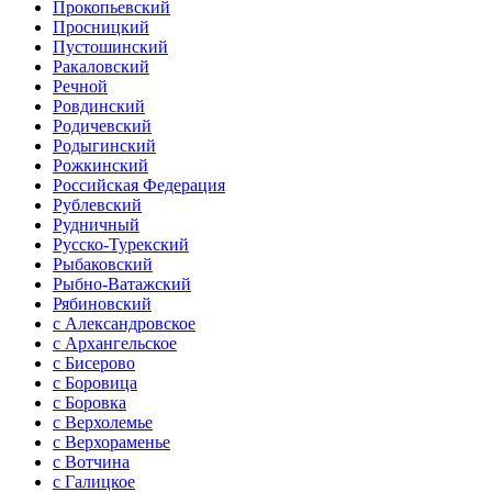
Прокопьевский
Просницкий
Пустошинский
Ракаловский
Речной
Ровдинский
Родичевский
Родыгинский
Рожкинский
Российская Федерация
Рублевский
Рудничный
Русско-Турекский
Рыбаковский
Рыбно-Ватажский
Рябиновский
с Александровское
с Архангельское
с Бисерово
с Боровица
с Боровка
с Верхолемье
с Верхораменье
с Вотчина
с Галицкое