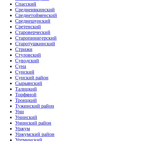
Спасский
Среднеивкинский
Среднетойменский
Среднешунский
Сретенский
Староверческий
Старопинигерский
Старотушкинский
Стрижи
Стуловский
Суводский
Суна
Сунский
Сунский район
Сырьянский
Талицкий
Торфяной
Троицкий
Тужинский район
Уни
Унинский
Унинский район
Уржум
Уржумский район
Уртминский