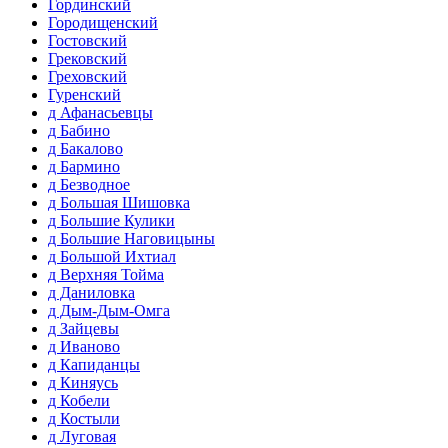
Гординский
Городищенский
Гостовский
Грековский
Греховский
Гуренский
д Афанасьевцы
д Бабино
д Бакалово
д Бармино
д Безводное
д Большая Шишовка
д Большие Кулики
д Большие Наговицыны
д Большой Ихтиал
д Верхняя Тойма
д Даниловка
д Дым-Дым-Омга
д Зайцевы
д Иваново
д Капиданцы
д Киняусь
д Кобели
д Костыли
д Луговая