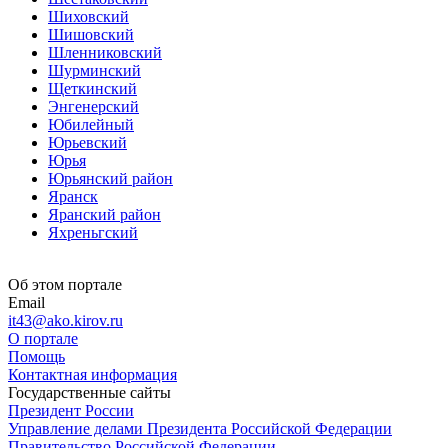
Шиховский
Шишовский
Шленниковский
Шурминский
Щеткинский
Энгенерский
Юбилейный
Юрьевский
Юрья
Юрьянский район
Яранск
Яранский район
Яхреньгский
Об этом портале
Email
it43@ako.kirov.ru
О портале
Помощь
Контактная информация
Государственные сайты
Президент России
Управление делами Президента Российской Федерации
Правительство Российской Федерации