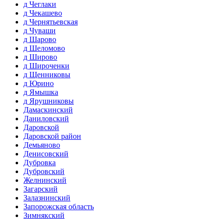
д Чеглаки
д Чекашево
д Чернятьевская
д Чуваши
д Шарово
д Шеломово
д Широво
д Широченки
д Щенниковы
д Юрино
д Ямышка
д Ярушниковы
Дамаскинский
Даниловский
Даровской
Даровской район
Демьяново
Денисовский
Дубровка
Дубровский
Желнинский
Загарский
Залазнинский
Запорожская область
Зимнякский