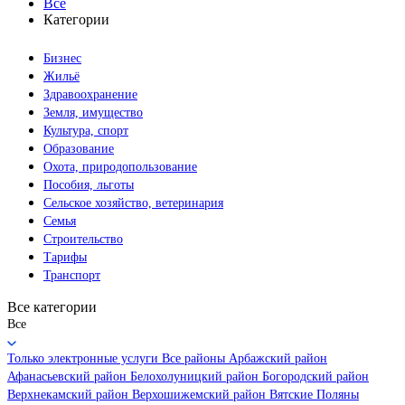
Все
Категории
Бизнес
Жильё
Здравоохранение
Земля, имущество
Культура, спорт
Образование
Охота, природопользование
Пособия, льготы
Сельское хозяйство, ветеринария
Семья
Строительство
Тарифы
Транспорт
Все категории
Все
Только электронные услуги
Все районы
Арбажский район
Афанасьевский район
Белохолуницкий район
Богородский район
Верхнекамский район
Верхошижемский район
Вятские Поляны