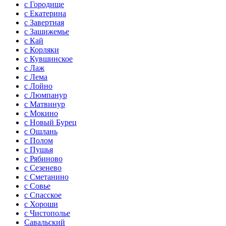
с Городище
с Екатерина
с Завертная
с Зашижемье
с Кай
с Корляки
с Кувшинское
с Лаж
с Лема
с Лойно
с Люмпанур
с Матвинур
с Мокино
с Новый Бурец
с Ошлань
с Полом
с Пушья
с Рябиново
с Сезенево
с Сметанино
с Совье
с Спасское
с Хороши
с Чистополье
Савальский