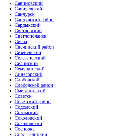
Савиновский
Савичевский
Санчурск
Санчурский район
Сардыкский
Светловский
Светлополянск
Свеча
Свечинский район
Сезеневский
Селезеневский
Селинский
Семушинский
Синегорский
Слободской
Слободской район
Сметанинский
Советск
Советский район
Содомский
Созимский
Соколовский
Соколовский
Сосновка
Спас-Талицкий