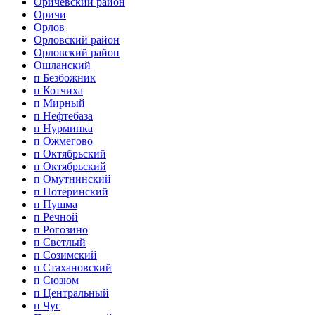
Оричевский район
Оричи
Орлов
Орловский район
Орловский район
Ошланский
п Безбожник
п Котчиха
п Мирный
п Нефтебаза
п Нурминка
п Ожмегово
п Октябрьский
п Октябрьский
п Омутнинский
п Потеринский
п Пушма
п Речной
п Рогозино
п Светлый
п Созимский
п Стахановский
п Сюзюм
п Центральный
п Чус