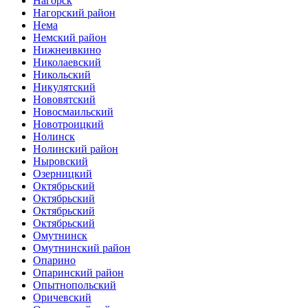
Нагорск
Нагорский район
Нема
Немский район
Нижнеивкино
Николаевский
Никольский
Никулятский
Нововятский
Новосмаильский
Новотроицкий
Нолинск
Нолинский район
Ныровский
Озерницкий
Октябрьский
Октябрьский
Октябрьский
Октябрьский
Омутнинск
Омутнинский район
Опарино
Опаринский район
Опытнопольский
Оричевский