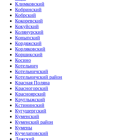
Климковский
Кобринский
Кобрский
Кокоревский
Кокуйский
Колянурский
Коныпский
Кордяжский
Корляковский
Коршикский
Косино
Котельнич
Котельничский
Котельничский район
Красная Поляна
Красногорский
Красноярский
Круглыжский
Кстининский
Кугушергский
Куменский
Куменский район
Кумены
Кучелаповский
Лажский