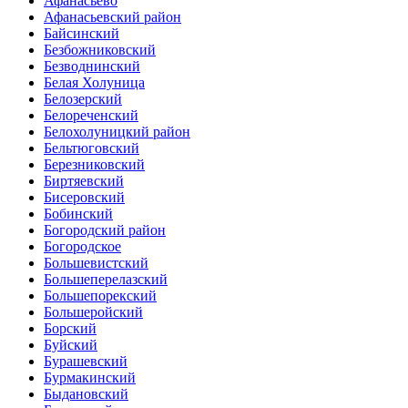
Афанасьево
Афанасьевский район
Байсинский
Безбожниковский
Безводнинский
Белая Холуница
Белозерский
Белореченский
Белохолуницкий район
Бельтюговский
Березниковский
Биртяевский
Бисеровский
Бобинский
Богородский район
Богородское
Большевистский
Большеперелазский
Большепорекский
Большеройский
Борский
Буйский
Бурашевский
Бурмакинский
Быдановский