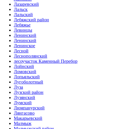
Лазаревский
Лальск
Лальский
Лебяжский район
Лебяжье
Левинцы
Ленинский
Ленинский
Ленинское
Лесной
Леснополянский
лесоучасток Каменный Перебор
Лойнский
Ломовский
Лопьяльский
Лугоболотный
Луза
Лузский район
Лузянский
Лумский
Люмпанурский
Лянгасово
Макарьевский
Малмыж
Малмыжский район