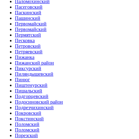
Паломохинский
Пасеговский
Паскинский
Пашинский
Первомайский
Первомайский
Пермятский
Песковка
Петровский
Петряевский
Пижанка
Пижанский район
Пиксурский
Пиляндышевский
Пинюг
Пиштенурский
Пищальский
Подгорцевский
Подосиновский район
Подрезчихинский
Покровский
Покстинский
Поломский
Поломский
Порезский