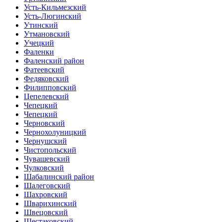
Усть-Кильмезский
Усть-Люгинский
Утинский
Утмановский
Учецкий
Фаленки
Фаленский район
Фатеевский
Федяковский
Филипповский
Цепелевский
Чепецкий
Чепецкий
Черновский
Чернохолуницкий
Чернушский
Чистопольский
Чувашевский
Чулковский
Шабалинский район
Шалеговский
Шахровский
Шварихинский
Швецовский
Шестаковский