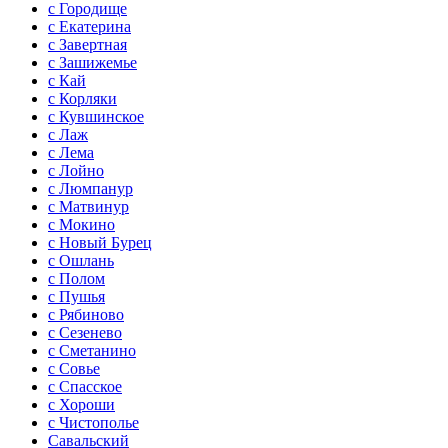
с Городище
с Екатерина
с Завертная
с Зашижемье
с Кай
с Корляки
с Кувшинское
с Лаж
с Лема
с Лойно
с Люмпанур
с Матвинур
с Мокино
с Новый Бурец
с Ошлань
с Полом
с Пушья
с Рябиново
с Сезенево
с Сметанино
с Совье
с Спасское
с Хороши
с Чистополье
Савальский