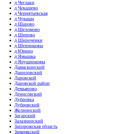
д Чеглаки
д Чекашево
д Чернятьевская
д Чуваши
д Шарово
д Шеломово
д Широво
д Широченки
д Щенниковы
д Юрино
д Ямышка
д Ярушниковы
Дамаскинский
Даниловский
Даровской
Даровской район
Демьяново
Денисовский
Дубровка
Дубровский
Желнинский
Загарский
Залазнинский
Запорожская область
Зимнякский