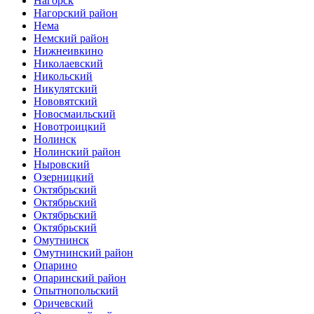
Нагорск
Нагорский район
Нема
Немский район
Нижнеивкино
Николаевский
Никольский
Никулятский
Нововятский
Новосмаильский
Новотроицкий
Нолинск
Нолинский район
Ныровский
Озерницкий
Октябрьский
Октябрьский
Октябрьский
Октябрьский
Омутнинск
Омутнинский район
Опарино
Опаринский район
Опытнопольский
Оричевский