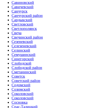
Савиновский
Савичевский
Санчурск
Санчурский район
Сардыкский
Светловский
Светлополянск
Свеча
Свечинский район
Сезеневский
Селезеневский
Селинский
Семушинский
Синегорский
Слободской
Слободской район
Сметанинский
Советск
Советский район
Содомский
Созимский
Соколовский
Соколовский
Сосновка
Спас-Талицкий