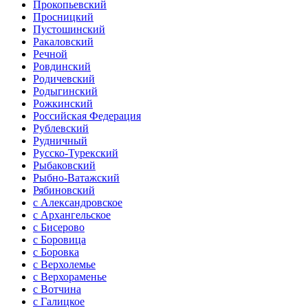
Прокопьевский
Просницкий
Пустошинский
Ракаловский
Речной
Ровдинский
Родичевский
Родыгинский
Рожкинский
Российская Федерация
Рублевский
Рудничный
Русско-Турекский
Рыбаковский
Рыбно-Ватажский
Рябиновский
с Александровское
с Архангельское
с Бисерово
с Боровица
с Боровка
с Верхолемье
с Верхораменье
с Вотчина
с Галицкое