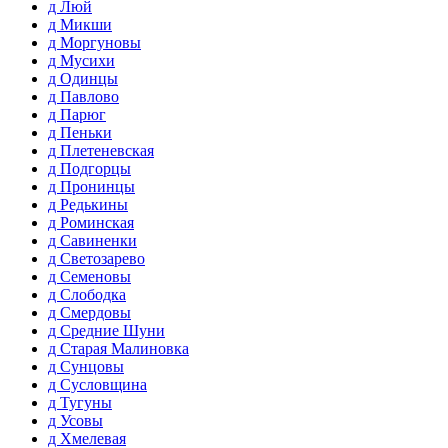
д Люй
д Микши
д Моргуновы
д Мусихи
д Одинцы
д Павлово
д Парюг
д Пеньки
д Плетеневская
д Подгорцы
д Пронинцы
д Редькины
д Роминская
д Савиненки
д Светозарево
д Семеновы
д Слободка
д Смердовы
д Средние Шуни
д Старая Малиновка
д Сунцовы
д Сусловщина
д Тугуны
д Усовы
д Хмелевая