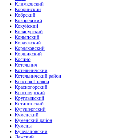
Климковский
Кобринский
Кобрский
Кокоревский
Кокуйский
Колянурский
Коныпский
Кордяжский
Корляковский
Коршикский
Косино
Котельнич
Котельничский
Котельничский район
Красная Поляна
Красногорский
Красноярский
Круглыжский
Кстининский
Кугушергский
Куменский
Куменский район
Кумены
Кучелаповский
Лажский