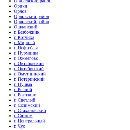
Оричевский район
Оричи
Орлов
Орловский район
Орловский район
Ошланский
п Безбожник
п Котчиха
п Мирный
п Нефтебаза
п Нурминка
п Ожмегово
п Октябрьский
п Октябрьский
п Омутнинский
п Потеринский
п Пушма
п Речной
п Рогозино
п Светлый
п Созимский
п Стахановский
п Сюзюм
п Центральный
п Чус