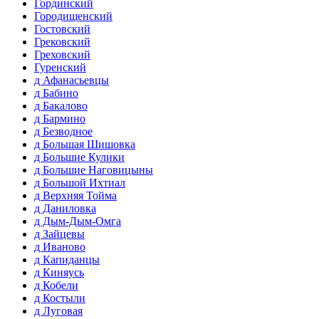
Гординский
Городищенский
Гостовский
Грековский
Греховский
Гуренский
д Афанасьевцы
д Бабино
д Бакалово
д Бармино
д Безводное
д Большая Шишовка
д Большие Кулики
д Большие Наговицыны
д Большой Ихтиал
д Верхняя Тойма
д Даниловка
д Дым-Дым-Омга
д Зайцевы
д Иваново
д Капиданцы
д Киняусь
д Кобели
д Костыли
д Луговая