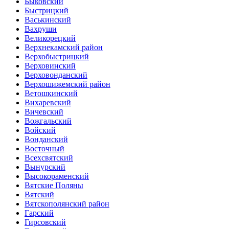
Быковский
Быстрицкий
Васькинский
Вахруши
Великорецкий
Верхнекамский район
Верхобыстрицкий
Верховинский
Верховонданский
Верхошижемский район
Ветошкинский
Вихаревский
Вичевский
Вожгальский
Войский
Вонданский
Восточный
Всехсвятский
Вынурский
Высокораменский
Вятские Поляны
Вятский
Вятскополянский район
Гарский
Гирсовский