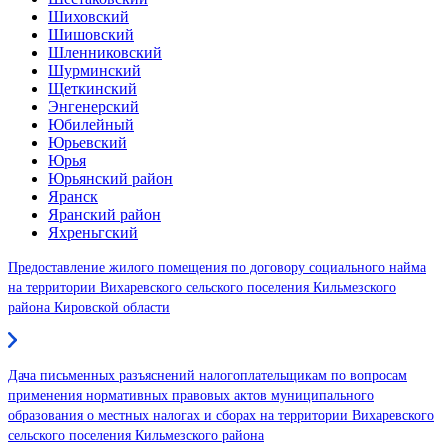
Шиховский
Шишовский
Шленниковский
Шурминский
Щеткинский
Энгенерский
Юбилейный
Юрьевский
Юрья
Юрьянский район
Яранск
Яранский район
Яхреньгский
Предоставление жилого помещения по договору социального найма
на территории Вихаревского сельского поселения Кильмезского
района Кировской области
Дача письменных разъяснений налогоплательщикам по вопросам
применения нормативных правовых актов муниципального
образования о местных налогах и сборах на территории Вихаревского
сельского поселения Кильмезского района