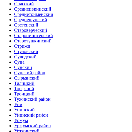
Спасский
Среднеивкинский
Среднетойменский
Среднешунский
Сретенский
Староверческий
Старопинигерский
Старотушкинский
Стрижи
Стуловский
Суводский
Суна
Сунский
Сунский район
Сырьянский
Талицкий
Торфяной
Троицкий
Тужинский район
Уни
Унинский
Унинский район
Уржум
Уржумский район
Уртминский