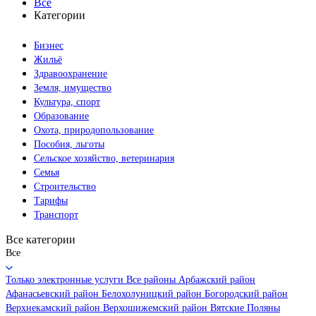
Все
Категории
Бизнес
Жильё
Здравоохранение
Земля, имущество
Культура, спорт
Образование
Охота, природопользование
Пособия, льготы
Сельское хозяйство, ветеринария
Семья
Строительство
Тарифы
Транспорт
Все категории
Все
Только электронные услуги
Все районы
Арбажский район
Афанасьевский район
Белохолуницкий район
Богородский район
Верхнекамский район
Верхошижемский район
Вятские Поляны