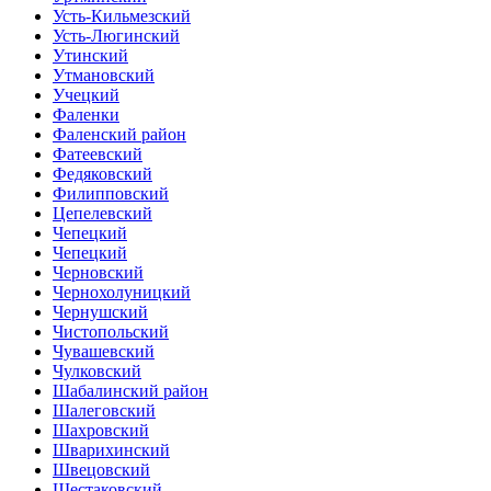
Усть-Кильмезский
Усть-Люгинский
Утинский
Утмановский
Учецкий
Фаленки
Фаленский район
Фатеевский
Федяковский
Филипповский
Цепелевский
Чепецкий
Чепецкий
Черновский
Чернохолуницкий
Чернушский
Чистопольский
Чувашевский
Чулковский
Шабалинский район
Шалеговский
Шахровский
Шварихинский
Швецовский
Шестаковский