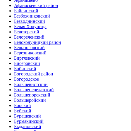
Афанасьево
Афанасьевский район
Байсинский
Безбожниковский
Безводнинский
Белая Холуница
Белозерский
Белореченский
Белохолуницкий район
Бельтюговский
Березниковский
Биртяевский
Бисеровский
Бобинский
Богородский район
Богородское
Большевистский
Большеперелазский
Большепорекский
Большеройский
Борский
Буйский
Бурашевский
Бурмакинский
Быдановский