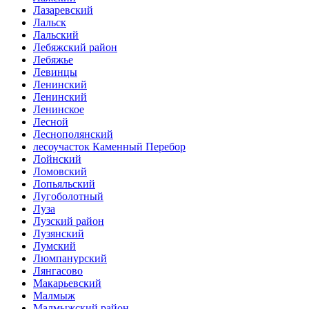
Лазаревский
Лальск
Лальский
Лебяжский район
Лебяжье
Левинцы
Ленинский
Ленинский
Ленинское
Лесной
Леснополянский
лесоучасток Каменный Перебор
Лойнский
Ломовский
Лопьяльский
Лугоболотный
Луза
Лузский район
Лузянский
Лумский
Люмпанурский
Лянгасово
Макарьевский
Малмыж
Малмыжский район