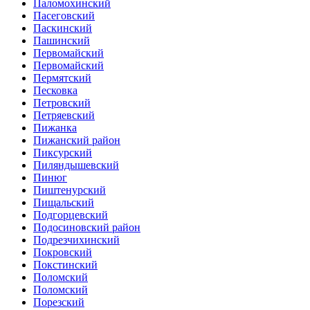
Паломохинский
Пасеговский
Паскинский
Пашинский
Первомайский
Первомайский
Пермятский
Песковка
Петровский
Петряевский
Пижанка
Пижанский район
Пиксурский
Пиляндышевский
Пинюг
Пиштенурский
Пищальский
Подгорцевский
Подосиновский район
Подрезчихинский
Покровский
Покстинский
Поломский
Поломский
Порезский