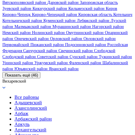
Вятскополянский район
Даровской район
Запорожская область
Зуевский район
Кикнурский район
Кильмезский район
Киров
Кирово-Чепецк
Кирово-Чепецкий район
Кировская область
Котельнич
Котельничский район
Куменский район
Лебяжский район
Лузский
район
Малмыжский район
Мурашинский район
Нагорский район
Немский район
Нолинский район
Омутнинский район
Опаринский
район
Оричевский район
Орловский район
Орловский район
Первомайский
Пижанский район
Подосиновский район
Российская
Федерация
Санчурский район
Свечинский район
Слободской
Слободской район
Советский район
Сунский район
Тужинский район
Унинский район
Уржумский район
Фаленский район
Шабалинский
район
Юрьянский район
Яранский район
Показать ещё (46)
Вихаревский
Все районы
Адышевский
Азансолинский
Арбаж
Арбажский район
Аркуль
Архангельский