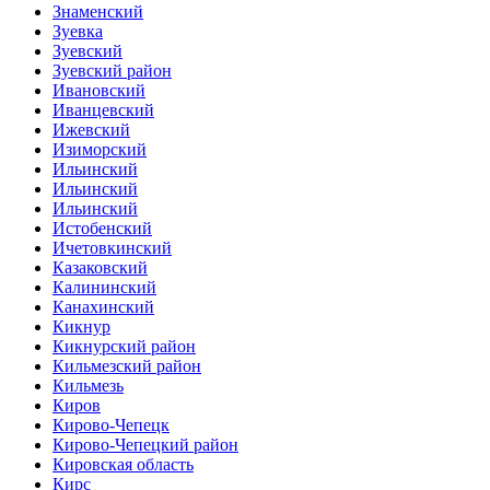
Знаменский
Зуевка
Зуевский
Зуевский район
Ивановский
Иванцевский
Ижевский
Изиморский
Ильинский
Ильинский
Ильинский
Истобенский
Ичетовкинский
Казаковский
Калининский
Канахинский
Кикнур
Кикнурский район
Кильмезский район
Кильмезь
Киров
Кирово-Чепецк
Кирово-Чепецкий район
Кировская область
Кирс