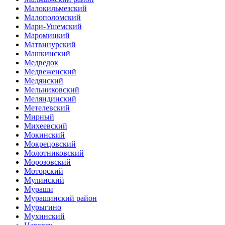
Малокильмезский
Малополомский
Мари-Ушемский
Маромицкий
Матвинурский
Машкинский
Медведок
Медвеженский
Медянский
Мельниковский
Меляндинский
Метелевский
Мирный
Михеевский
Мокинский
Мокрецовский
Молотниковский
Морозовский
Моторский
Мулинский
Мураши
Мурашинский район
Мурыгино
Мухинский