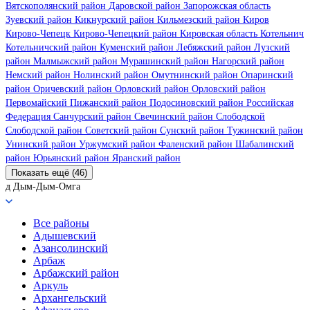
Вятскополянский район
Даровской район
Запорожская область
Зуевский район
Кикнурский район
Кильмезский район
Киров
Кирово-Чепецк
Кирово-Чепецкий район
Кировская область
Котельнич
Котельничский район
Куменский район
Лебяжский район
Лузский
район
Малмыжский район
Мурашинский район
Нагорский район
Немский район
Нолинский район
Омутнинский район
Опаринский
район
Оричевский район
Орловский район
Орловский район
Первомайский
Пижанский район
Подосиновский район
Российская
Федерация
Санчурский район
Свечинский район
Слободской
Слободской район
Советский район
Сунский район
Тужинский район
Унинский район
Уржумский район
Фаленский район
Шабалинский
район
Юрьянский район
Яранский район
Показать ещё (46)
д Дым-Дым-Омга
Все районы
Адышевский
Азансолинский
Арбаж
Арбажский район
Аркуль
Архангельский