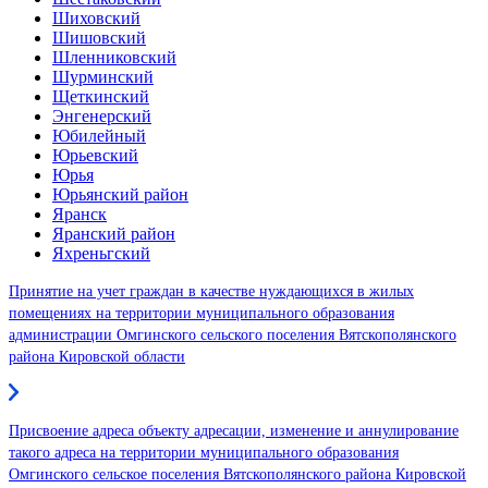
Шиховский
Шишовский
Шленниковский
Шурминский
Щеткинский
Энгенерский
Юбилейный
Юрьевский
Юрья
Юрьянский район
Яранск
Яранский район
Яхреньгский
Принятие на учет граждан в качестве нуждающихся в жилых
помещениях на территории муниципального образования
администрации Омгинского сельского поселения Вятскополянского
района Кировской области
Присвоение адреса объекту адресации, изменение и аннулирование
такого адреса на территории муниципального образования
Омгинского сельское поселения Вятскополянского района Кировской