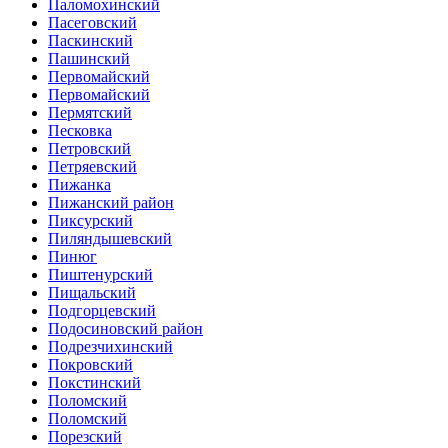
Паломохинский
Пасеговский
Паскинский
Пашинский
Первомайский
Первомайский
Пермятский
Песковка
Петровский
Петряевский
Пижанка
Пижанский район
Пиксурский
Пиляндышевский
Пинюг
Пиштенурский
Пищальский
Подгорцевский
Подосиновский район
Подрезчихинский
Покровский
Покстинский
Поломский
Поломский
Порезский