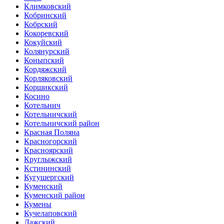
Климковский
Кобринский
Кобрский
Кокоревский
Кокуйский
Колянурский
Коныпский
Кордяжский
Корляковский
Коршикский
Косино
Котельнич
Котельничский
Котельничский район
Красная Поляна
Красногорский
Красноярский
Круглыжский
Кстининский
Кугушергский
Куменский
Куменский район
Кумены
Кучелаповский
Лажский