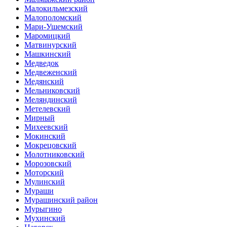
Малокильмезский
Малополомский
Мари-Ушемский
Маромицкий
Матвинурский
Машкинский
Медведок
Медвеженский
Медянский
Мельниковский
Меляндинский
Метелевский
Мирный
Михеевский
Мокинский
Мокрецовский
Молотниковский
Морозовский
Моторский
Мулинский
Мураши
Мурашинский район
Мурыгино
Мухинский