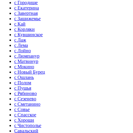
с Городище
с Екатерина
с Завертная
с Зашижемье
с Кай
с Корляки
с Кувшинское
с Лаж
с Лема
с Лойно
с Люмпанур
с Матвинур
с Мокино
с Новый Бурец
с Ошлань
с Полом
с Пушья
с Рябиново
с Сезенево
с Сметанино
с Совье
с Спасское
с Хороши
с Чистополье
Савальский