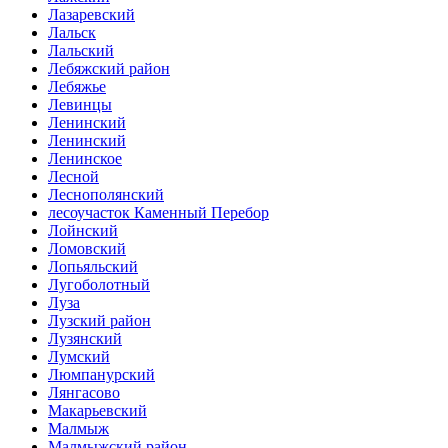
Лазаревский
Лальск
Лальский
Лебяжский район
Лебяжье
Левинцы
Ленинский
Ленинский
Ленинское
Лесной
Леснополянский
лесоучасток Каменный Перебор
Лойнский
Ломовский
Лопьяльский
Лугоболотный
Луза
Лузский район
Лузянский
Лумский
Люмпанурский
Лянгасово
Макарьевский
Малмыж
Малмыжский район