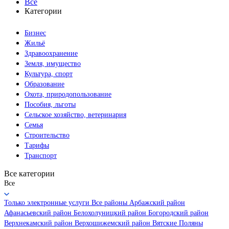
Все
Категории
Бизнес
Жильё
Здравоохранение
Земля, имущество
Культура, спорт
Образование
Охота, природопользование
Пособия, льготы
Сельское хозяйство, ветеринария
Семья
Строительство
Тарифы
Транспорт
Все категории
Все
Только электронные услуги
Все районы
Арбажский район
Афанасьевский район
Белохолуницкий район
Богородский район
Верхнекамский район
Верхошижемский район
Вятские Поляны