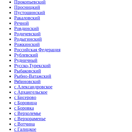
Прокопьевский
Просницкий
Пустошинский
Ракаловский
Речной
Ровдинский
Родичевский
Родыгинский
Рожкинский
Российская Федерация
Рублевский
Рудничный
Русско-Турекский
Рыбаковский
Рыбно-Ватажский
Рябиновский
с Александровское
с Архангельское
с Бисерово
с Боровица
с Боровка
с Верхолемье
с Верхораменье
с Вотчина
с Галицкое