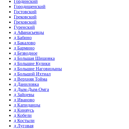
Гординский
Городищенский
Гостовский
Грековский
Греховский
Гуренский
д Афанасьевцы
д Бабино
д Бакалово
д Бармино
д Безводное
д Большая Шишовка
д Большие Кулики
д Большие Наговицыны
д Большой Ихтиал
д Верхняя Тойма
д Даниловка
д Дым-Дым-Омга
д Зайцевы
д Иваново
д Капиданцы
д Киняусь
д Кобели
д Костыли
д Луговая