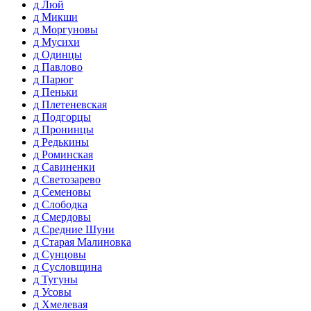
д Люй
д Микши
д Моргуновы
д Мусихи
д Одинцы
д Павлово
д Парюг
д Пеньки
д Плетеневская
д Подгорцы
д Пронинцы
д Редькины
д Роминская
д Савиненки
д Светозарево
д Семеновы
д Слободка
д Смердовы
д Средние Шуни
д Старая Малиновка
д Сунцовы
д Сусловщина
д Тугуны
д Усовы
д Хмелевая