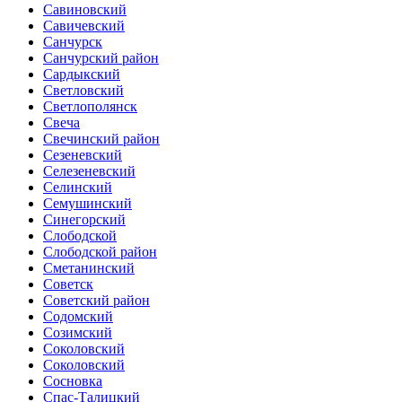
Савиновский
Савичевский
Санчурск
Санчурский район
Сардыкский
Светловский
Светлополянск
Свеча
Свечинский район
Сезеневский
Селезеневский
Селинский
Семушинский
Синегорский
Слободской
Слободской район
Сметанинский
Советск
Советский район
Содомский
Созимский
Соколовский
Соколовский
Сосновка
Спас-Талицкий