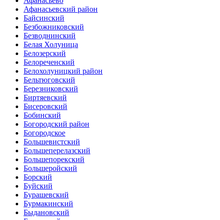
Афанасьево
Афанасьевский район
Байсинский
Безбожниковский
Безводнинский
Белая Холуница
Белозерский
Белореченский
Белохолуницкий район
Бельтюговский
Березниковский
Биртяевский
Бисеровский
Бобинский
Богородский район
Богородское
Большевистский
Большеперелазский
Большепорекский
Большеройский
Борский
Буйский
Бурашевский
Бурмакинский
Быдановский