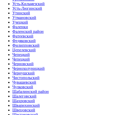
Усть-Кильмезский
Усть-Люгинский
Утинский
Утмановский
Учецкий
Фаленки
Фаленский район
Фатеевский
Федяковский
Филипповский
Цепелевский
Чепецкий
Чепецкий
Черновский
Чернохолуницкий
Чернушский
Чистопольский
Чувашевский
Чулковский
Шабалинский район
Шалеговский
Шахровский
Шварихинский
Швецовский
Шестаковский