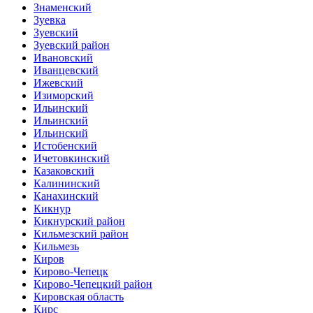
Знаменский
Зуевка
Зуевский
Зуевский район
Ивановский
Иванцевский
Ижевский
Изиморский
Ильинский
Ильинский
Ильинский
Истобенский
Ичетовкинский
Казаковский
Калининский
Канахинский
Кикнур
Кикнурский район
Кильмезский район
Кильмезь
Киров
Кирово-Чепецк
Кирово-Чепецкий район
Кировская область
Кирс