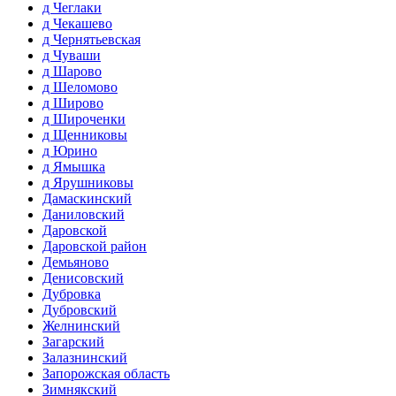
д Чеглаки
д Чекашево
д Чернятьевская
д Чуваши
д Шарово
д Шеломово
д Широво
д Широченки
д Щенниковы
д Юрино
д Ямышка
д Ярушниковы
Дамаскинский
Даниловский
Даровской
Даровской район
Демьяново
Денисовский
Дубровка
Дубровский
Желнинский
Загарский
Залазнинский
Запорожская область
Зимнякский