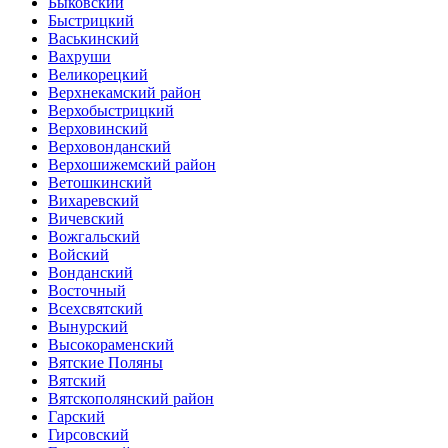
Быковский
Быстрицкий
Васькинский
Вахруши
Великорецкий
Верхнекамский район
Верхобыстрицкий
Верховинский
Верховонданский
Верхошижемский район
Ветошкинский
Вихаревский
Вичевский
Вожгальский
Войский
Вонданский
Восточный
Всехсвятский
Вынурский
Высокораменский
Вятские Поляны
Вятский
Вятскополянский район
Гарский
Гирсовский