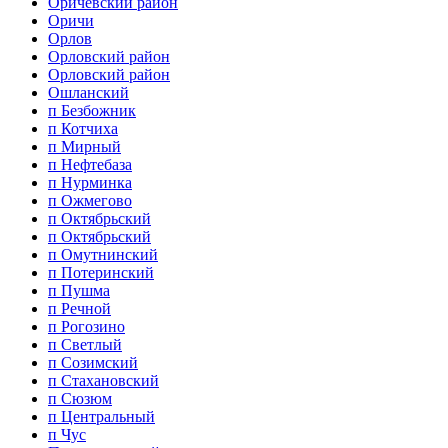
Оричевский район
Оричи
Орлов
Орловский район
Орловский район
Ошланский
п Безбожник
п Котчиха
п Мирный
п Нефтебаза
п Нурминка
п Ожмегово
п Октябрьский
п Октябрьский
п Омутнинский
п Потеринский
п Пушма
п Речной
п Рогозино
п Светлый
п Созимский
п Стахановский
п Сюзюм
п Центральный
п Чус