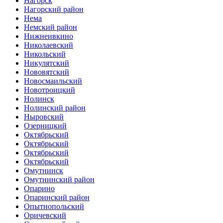
Нагорск
Нагорский район
Нема
Немский район
Нижнеивкино
Николаевский
Никольский
Никулятский
Нововятский
Новосмаильский
Новотроицкий
Нолинск
Нолинский район
Ныровский
Озерницкий
Октябрьский
Октябрьский
Октябрьский
Октябрьский
Омутнинск
Омутнинский район
Опарино
Опаринский район
Опытнопольский
Оричевский