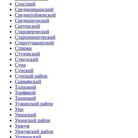
Спасский
Среднеивкинский
Среднетойменский
Среднешунский
Сретенский
Староверческий
Старопинигерский
Старотушкинский
Стрижи
Стуловский
Суводский
Суна
Сунский
Сунский район
Сырьянский
Талицкий
Торфяной
Троицкий
Тужинский район
Уни
Унинский
Унинский район
Уржум
Уржумский район
Уртминский