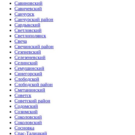
Савиновский
Савичевский
Санчурск
Санчурский район
Сардыкский
Светловский
Светлополянск
Свеча
Свечинский район
Сезеневский
Селезеневский
Селинский
Семушинский
Синегорский
Слободской
Слободской район
Сметанинский
Советск
Советский район
Содомский
Созимский
Соколовский
Соколовский
Сосновка
Спас-Талицкий