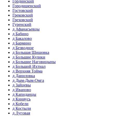
Гординский
Городищенский
Гостовский
Грековский
Греховский
Гуренский
д Афанасьевцы
д Бабино
д Бакалово
д Бармино
д Безводное
д Большая Шишовка
д Большие Кулики
д Большие Наговицыны
д Большой Ихтиал
д Верхняя Тойма
д Даниловка
д Дым-Дым-Омга
д Зайцевы
д Иваново
д Капиданцы
д Киняусь
д Кобели
д Костыли
д Луговая