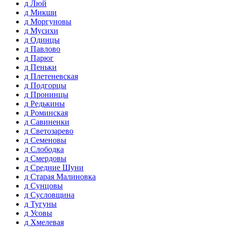
д Люй
д Микши
д Моргуновы
д Мусихи
д Одинцы
д Павлово
д Парюг
д Пеньки
д Плетеневская
д Подгорцы
д Пронинцы
д Редькины
д Роминская
д Савиненки
д Светозарево
д Семеновы
д Слободка
д Смердовы
д Средние Шуни
д Старая Малиновка
д Сунцовы
д Сусловщина
д Тугуны
д Усовы
д Хмелевая