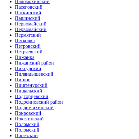
Паломохинский
Пасеговский
Паскинский
Пашинский
Первомайский
Первомайский
Пермятский
Песковка
Петровский
Петряевский
Пижанка
Пижанский район
Пиксурский
Пиляндышевский
Пинюг
Пиштенурский
Пищальский
Подгорцевский
Подосиновский район
Подрезчихинский
Покровский
Покстинский
Поломский
Поломский
Порезский