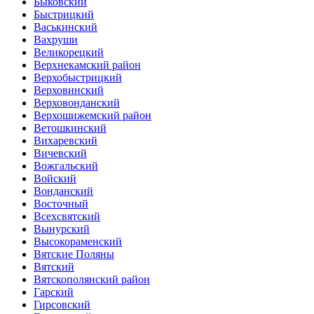
Быковский
Быстрицкий
Васькинский
Вахруши
Великорецкий
Верхнекамский район
Верхобыстрицкий
Верховинский
Верховонданский
Верхошижемский район
Ветошкинский
Вихаревский
Вичевский
Вожгальский
Войский
Вонданский
Восточный
Всехсвятский
Вынурский
Высокораменский
Вятские Поляны
Вятский
Вятскополянский район
Гарский
Гирсовский