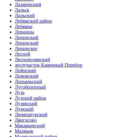
Лазаревский
Лальск
Лальский
Лебяжский район
Лебяжье
Левинцы
Ленинский
Ленинский
Ленинское
Лесной
Леснополянский
лесоучасток Каменный Перебор
Лойнский
Ломовский
Лопьяльский
Лугоболотный
Луза
Лузский район
Лузянский
Лумский
Люмпанурский
Лянгасово
Макарьевский
Малмыж
Малмыжский район