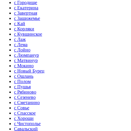
с Городище
с Екатерина
с Завертная
с Зашижемье
с Кай
с Корляки
с Кувшинское
с Лаж
с Лема
с Лойно
с Люмпанур
с Матвинур
с Мокино
с Новый Бурец
с Ошлань
с Полом
с Пушья
с Рябиново
с Сезенево
с Сметанино
с Совье
с Спасское
с Хороши
с Чистополье
Савальский