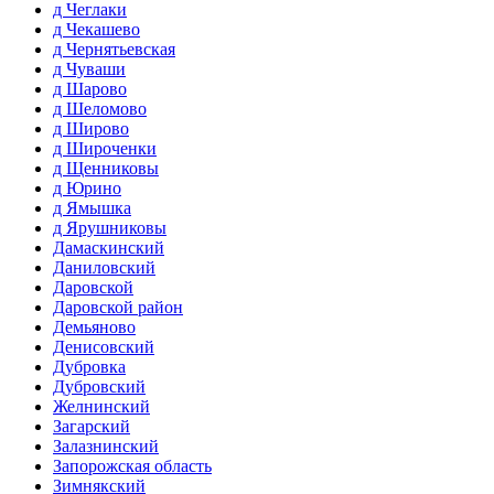
д Чеглаки
д Чекашево
д Чернятьевская
д Чуваши
д Шарово
д Шеломово
д Широво
д Широченки
д Щенниковы
д Юрино
д Ямышка
д Ярушниковы
Дамаскинский
Даниловский
Даровской
Даровской район
Демьяново
Денисовский
Дубровка
Дубровский
Желнинский
Загарский
Залазнинский
Запорожская область
Зимнякский