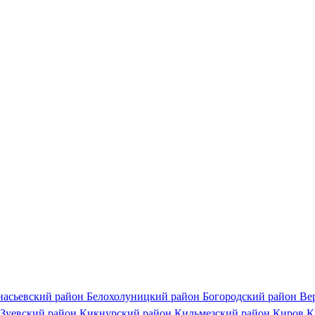
насьевский район
Белохолуницкий район
Богородский район
Ве
Зуевский район
Кикнурский район
Кильмезский район
Киров
К