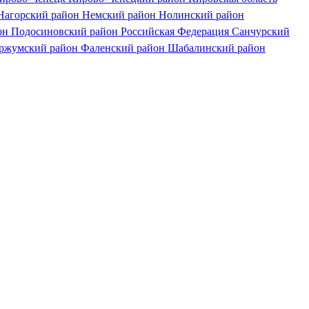
Нагорский район
Немский район
Нолинский район
он
Подосиновский район
Российская Федерация
Санчурский
ржумский район
Фаленский район
Шабалинский район