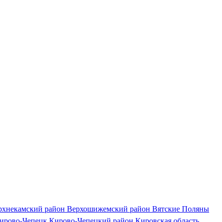
рхнекамский район
Верхошижемский район
Вятские Поляны
ирово-Чепецк
Кирово-Чепецкий район
Кировская область