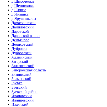
д Широченки
д Щенниковы
д Юрино
д Ямышка
д Ярушниковы
Дамаскинский
Даниловский
Даровской
Даровской район
Демьяново
Денисовский
Дубровка
Дубровский
Желнинский
Загарский
Залазнинский
Запорожская область
Зимнякский
Знаменский
Зуевка
Зуевский
Зуевский район
Ивановский
Иванцевский
Ижевский