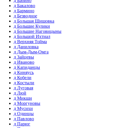
д Бабино
д Бакалово
д Бармино
д Безводное
д Большая Шишовка
д Большие Кулики
д Большие Наговицыны
д Большой Ихтиал
д Верхняя Тойма
д Даниловка
д Дым-Дым-Омга
д Зайцевы
д Иваново
д Капиданцы
д Киняусь
д Кобели
д Костыли
д Луговая
д Люй
д Микши
д Моргуновы
д Мусихи
д Одинцы
д Павлово
д Парюг