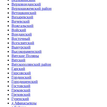
Верховонданский
Верхошижемский район
Ветошкинский
Вихаревский
Вичевский
Вожгальский
Войский
Вонданский
Восточный
Всехсвятский
Вынурский
Высокораменский
Вятские Поляны
Вятский
Вятскополянский район
Гарский
Гирсовский
Гординский
Городищенский
Гостовский
Грековский
Греховский
Гуренский
д Афанасьевцы