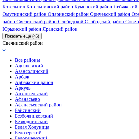
Котельнич
Котельничский район
Куменский район
Лебяжский
Омутнинский район
Опаринский район
Оричевский район
Ор
район
Свечинский район
Слободской
Слободской район
Совет
Юрьянский район
Яранский район
Показать ещё (46)
Свечинский район
Все районы
Адышевский
Азансолинский
Арбаж
Арбажский район
Аркуль
Архангельский
Афанасьево
Афанасьевский район
Байсинский
Безбожниковский
Безводнинский
Белая Холуница
Белозерский
Белореченский