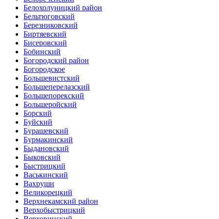
Белохолуницкий район
Бельтюговский
Березниковский
Биртяевский
Бисеровский
Бобинский
Богородский район
Богородское
Большевистский
Большеперелазский
Большепорекский
Большеройский
Борский
Буйский
Бурашевский
Бурмакинский
Быдановский
Быковский
Быстрицкий
Васькинский
Вахруши
Великорецкий
Верхнекамский район
Верхобыстрицкий
Верховинский