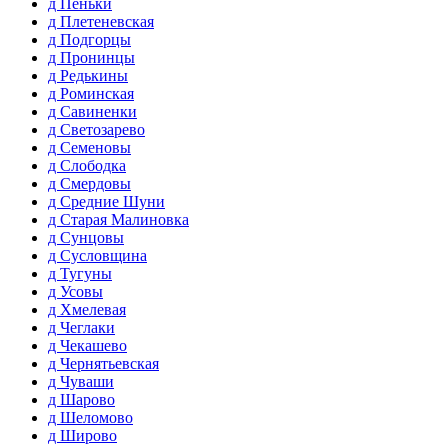
д Пеньки
д Плетеневская
д Подгорцы
д Пронинцы
д Редькины
д Роминская
д Савиненки
д Светозарево
д Семеновы
д Слободка
д Смердовы
д Средние Шуни
д Старая Малиновка
д Сунцовы
д Сусловщина
д Тугуны
д Усовы
д Хмелевая
д Чеглаки
д Чекашево
д Чернятьевская
д Чуваши
д Шарово
д Шеломово
д Широво