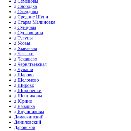
д Семеновы
д Слободка
д Смердовы
д Средние Шуни
д Старая Малиновка
д Сунцовы
д Сусловщина
д Тугуны
д Усовы
д Хмелевая
д Чеглаки
д Чекашево
д Чернятьевская
д Чуваши
д Шарово
д Шеломово
д Широво
д Широченки
д Щенниковы
д Юрино
д Ямышка
д Ярушниковы
Дамаскинский
Даниловский
Даровской