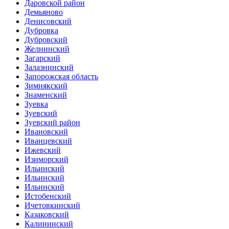
Даровской район
Демьяново
Денисовский
Дубровка
Дубровский
Желнинский
Загарский
Залазнинский
Запорожская область
Зимнякский
Знаменский
Зуевка
Зуевский
Зуевский район
Ивановский
Иванцевский
Ижевский
Изиморский
Ильинский
Ильинский
Ильинский
Истобенский
Ичетовкинский
Казаковский
Калининский