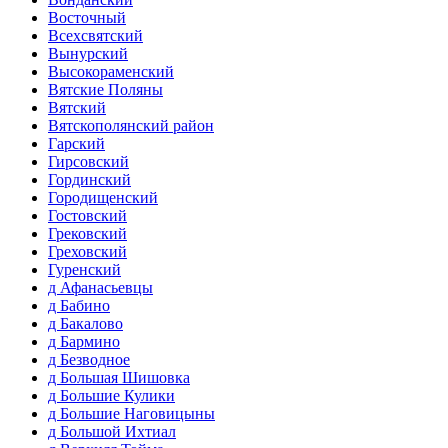
Восточный
Всехсвятский
Вынурский
Высокораменский
Вятские Поляны
Вятский
Вятскополянский район
Гарский
Гирсовский
Гординский
Городищенский
Гостовский
Грековский
Греховский
Гуренский
д Афанасьевцы
д Бабино
д Бакалово
д Бармино
д Безводное
д Большая Шишовка
д Большие Кулики
д Большие Наговицыны
д Большой Ихтиал