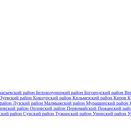
насьевский район
Белохолуницкий район
Богородский район
Ве
Зуевский район
Кикнурский район
Кильмезский район
Киров
К
 район
Лузский район
Малмыжский район
Мурашинский район
ловский район
Орловский район
Первомайский
Пижанский рай
ский район
Сунский район
Тужинский район
Унинский район
У