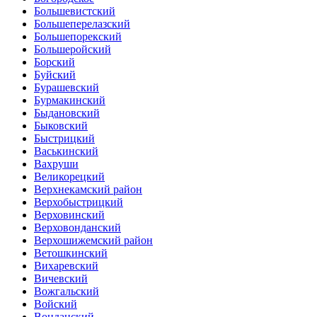
Большевистский
Большеперелазский
Большепорекский
Большеройский
Борский
Буйский
Бурашевский
Бурмакинский
Быдановский
Быковский
Быстрицкий
Васькинский
Вахруши
Великорецкий
Верхнекамский район
Верхобыстрицкий
Верховинский
Верховонданский
Верхошижемский район
Ветошкинский
Вихаревский
Вичевский
Вожгальский
Войский
Вонданский