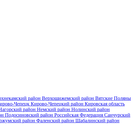
рхнекамский район
Верхошижемский район
Вятские Поляны
ирово-Чепецк
Кирово-Чепецкий район
Кировская область
Нагорский район
Немский район
Нолинский район
он
Подосиновский район
Российская Федерация
Санчурский
ржумский район
Фаленский район
Шабалинский район