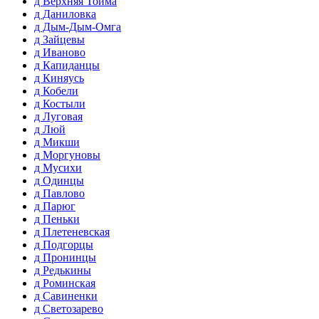
д Верхняя Тойма
д Даниловка
д Дым-Дым-Омга
д Зайцевы
д Иваново
д Капиданцы
д Киняусь
д Кобели
д Костыли
д Луговая
д Люй
д Микши
д Моргуновы
д Мусихи
д Одинцы
д Павлово
д Парюг
д Пеньки
д Плетеневская
д Подгорцы
д Пронинцы
д Редькины
д Роминская
д Савиненки
д Светозарево