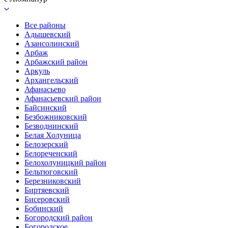
Все районы
Адышевский
Азансолинский
Арбаж
Арбажский район
Аркуль
Архангельский
Афанасьево
Афанасьевский район
Байсинский
Безбожниковский
Безводнинский
Белая Холуница
Белозерский
Белореченский
Белохолуницкий район
Бельтюговский
Березниковский
Биртяевский
Бисеровский
Бобинский
Богородский район
Богородское